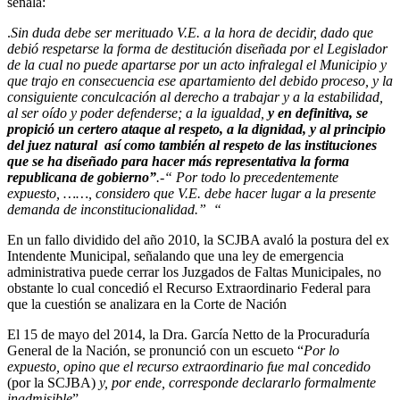
señala:
.
Sin duda debe ser merituado V.E. a la hora de decidir, dado que
debió respetarse la forma de destitución diseñada por el Legislador
de la cual no puede apartarse por un acto infralegal el Municipio y
que trajo en consecuencia ese apartamiento del debido proceso, y la
consiguiente conculcación al derecho a trabajar y a la estabilidad,
al ser oído y poder defenderse; a la igualdad,
y en definitiva, se
propició un certero ataque al respeto, a la dignidad, y al principio
del juez natural así como también al respeto de las instituciones
que se ha diseñado para hacer más representativa la forma
republicana de gobierno”
.-“ Por todo lo precedentemente
expuesto, ……, considero que V.E. debe hacer lugar a la presente
demanda de inconstitucionalidad.” “
En un fallo dividido del año 2010, la SCJBA avaló la postura del ex
Intendente Municipal, señalando que una ley de emergencia
administrativa puede cerrar los Juzgados de Faltas Municipales, no
obstante lo cual concedió el Recurso Extraordinario Federal para
que la cuestión se analizara en la Corte de Nación
El 15 de mayo del 2014, la Dra. García Netto de la Procuraduría
General de la Nación, se pronunció con un escueto “
Por lo
expuesto, opino que el recurso extraordinario fue mal concedido
(por la SCJBA)
y, por ende, corresponde declararlo formalmente
inadmisible
”.