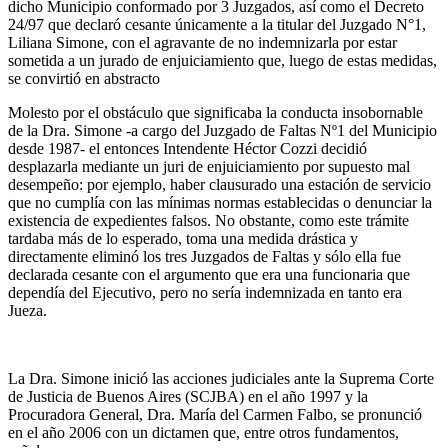
dicho Municipio conformado por 3 Juzgados, así como el Decreto
24/97 que declaró cesante únicamente a la titular del Juzgado N°1,
Liliana Simone, con el agravante de no indemnizarla por estar
sometida a un jurado de enjuiciamiento que, luego de estas medidas,
se convirtió en abstracto
Molesto por el obstáculo que significaba la conducta insobornable
de la Dra. Simone -a cargo del Juzgado de Faltas Nº1 del Municipio
desde 1987- el entonces Intendente Héctor Cozzi decidió
desplazarla mediante un juri de enjuiciamiento por supuesto mal
desempeño: por ejemplo, haber clausurado una estación de servicio
que no cumplía con las mínimas normas establecidas o denunciar la
existencia de expedientes falsos. No obstante, como este trámite
tardaba más de lo esperado, toma una medida drástica y
directamente eliminó los tres Juzgados de Faltas y sólo ella fue
declarada cesante con el argumento que era una funcionaria que
dependía del Ejecutivo, pero no sería indemnizada en tanto era
Jueza.
La Dra. Simone inició las acciones judiciales ante la Suprema Corte
de Justicia de Buenos Aires (SCJBA) en el año 1997 y la
Procuradora General, Dra. María del Carmen Falbo, se pronunció
en el año 2006 con un dictamen que, entre otros fundamentos,