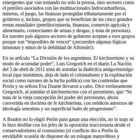
emergentes que van tomando no solo la prensa, sino sectores como
el petróleo asociados con las multinacionales hidrocarburíferas,
mineras, el juego, las finanzas protegidas tributariamente por el
gobierno e, incluso, grupos que se benefician de las cinco grandes
rentas mundiales (petróleo/minería, finanzas, comercio agrícola y
alimentario, comerciantes de armas y drogas, y trata de personas).
En nuestro país algunos sectores de gobierno aceptan a esos grupos
porque son “imposibles de vencer” (¡recuerden algunas lógicas
timoratas y mitos de la debilidad de Alfonsín!).
En su artículo “La División de los argentinos. El kirchnerismo y su
modo de acumular poder”, Luis Gregorich en el diario La Nación
del 5 de abril de 2011 trata de asimilar la dialéctica amigo/enemigo
local (que insistimos, deja de lado el colonialismo y la explotación
social como razones de la lucha política) con las contiendas que
Perón y su señora Eva Duarte llevaron a cabo. Dice erróneamente
Gregorich, al asimilar el kirchneriscmo con el peronismo, que “Se
trata de la vieja concepción del poder del peronismo, ahora
convertida en doctrina de fe kirchnerista, con módicos aderezos de
ideología setentista y un superficial baño de progresismo”.
A Braden no lo eligió Perón para ganar una elección, no lo trajo ni
lo hizo desfilar con los jefes de la oposición reaccionaria desde el
conservadorismo al comunismo (el conflicto dio a Perón la
envidiable ocasión de disponer de un eslogan maravilloso y