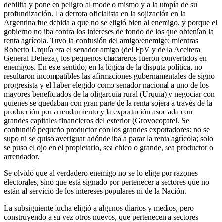
debilita y pone en peligro al modelo mismo y a la utopía de su
profundización. La derrota oficialista en la sojización en la
Argentina fue debida a que no se eligió bien al enemigo, y porque el
gobierno no iba contra los intereses de fondo de los que obtenían la
renta agrícola. Tuvo la confusión del amigo/enemigo: mientras
Roberto Urquía era el senador amigo (del FpV y de la Aceitera
General Deheza), los pequeños chacareros fueron convertidos en
enemigos. En este sentido, en la lógica de la disputa política, no
resultaron incompatibles las afirmaciones gubernamentales de signo
progresista y el haber elegido como senador nacional a uno de los
mayores beneficiados de la oligarquía rural (Urquía) y negociar con
quienes se quedaban con gran parte de la renta sojera a través de la
producción por arrendamiento y la exportación asociada con
grandes capitales financieros del exterior (Grovocopatel. Se
confundió pequeño productor con los grandes exportadores: no se
supo ni se quiso averiguar adónde iba a parar la renta agrícola; solo
se puso el ojo en el propietario, sea chico o grande, sea productor o
arrendador.
Se olvidó que al verdadero enemigo no se lo elige por razones
electorales, sino que está signado por pertenecer a sectores que no
están al servicio de los intereses populares ni de la Nación.
La subsiguiente lucha eligió a algunos diarios y medios, pero
construyendo a su vez otros nuevos, que pertenecen a sectores