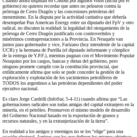
Cuando ahora disputan en Chubut por algunos votos (lucha por el
gobierno) no quieren recordar que antes no pelearon contra la
prórroga de Cerro Dragón y las concesiones petroleras del
menemismo. En la disputa por la actividad caritativa que debería
desempeñar Pan American Energy entre un diputado del FpV y otro
radical, no discuten la realidad: la legalidad del otorgamiento de la
prórroga de Cerro Dragón justificado con controvertidos y
misérrimos contraprestaciones a la Provincia. En Neuquén van
juntos para gobernador y vice, Farizano (hoy intendente de la capital
UCR) y la hermana de Parrilla (el diputado informante y cómplice
de la entrega de Y.P.F.), mientras pugnan con el Movimiento Popular
Neuquino por los cargos, bancas y dietas del gobierno, pero
ninguno promete cumplir con la constitución provincial, que
enfáticamente afirma que solo se pude conceder la gestión de la
exploración y explotación de los yacimientos petrolíferos de
TODOS los argentinos a las petroleras dependientes del poder
ejecutivo nacional.
Es claro Jorge Cardelli (InfoSur, 5-4-11) cuando afirma que “Las
gobernaciones radicales son todas amigas del capital extranjero en la
minería, en el petróleo. Promueven el mismo modelo de desarrollo
del Gobierno Nacional basado en la exportación de granos y
recursos naturales, y en la extranjerización de la tierra”.
En realidad a los amigos y enemigos no se los “elige” para una
ocasión electoral. Amigos son los que definen los mismos objetivos