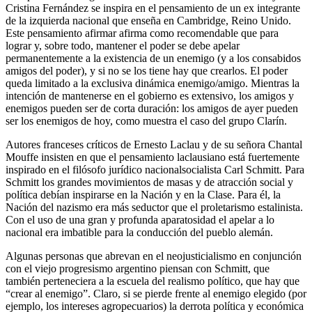
Cristina Fernández se inspira en el pensamiento de un ex integrante
de la izquierda nacional que enseña en Cambridge, Reino Unido.
Este pensamiento afirmar afirma como recomendable que para
lograr y, sobre todo, mantener el poder se debe apelar
permanentemente a la existencia de un enemigo (y a los consabidos
amigos del poder), y si no se los tiene hay que crearlos. El poder
queda limitado a la exclusiva dinámica enemigo/amigo. Mientras la
intención de mantenerse en el gobierno es extensivo, los amigos y
enemigos pueden ser de corta duración: los amigos de ayer pueden
ser los enemigos de hoy, como muestra el caso del grupo Clarín.
Autores franceses críticos de Ernesto Laclau y de su señora Chantal
Mouffe insisten en que el pensamiento laclausiano está fuertemente
inspirado en el filósofo jurídico nacionalsocialista Carl Schmitt. Para
Schmitt los grandes movimientos de masas y de atracción social y
política debían inspirarse en la Nación y en la Clase. Para él, la
Nación del nazismo era más seductor que el proletarismo estalinista.
Con el uso de una gran y profunda aparatosidad el apelar a lo
nacional era imbatible para la conducción del pueblo alemán.
Algunas personas que abrevan en el neojusticialismo en conjunción
con el viejo progresismo argentino piensan con Schmitt, que
también perteneciera a la escuela del realismo político, que hay que
“crear al enemigo”. Claro, si se pierde frente al enemigo elegido (por
ejemplo, los intereses agropecuarios) la derrota política y económica