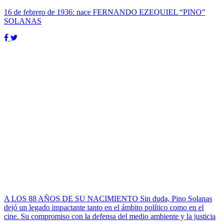
16 de febrero de 1936: nace FERNANDO EZEQUIEL “PINO”
SOLANAS
A LOS 88 AÑOS DE SU NACIMIENTO Sin duda, Pino Solanas
dejó un legado impactante tanto en el ámbito político como en el
cine. Su compromiso con la defensa del medio ambiente y la justicia