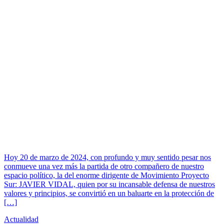
Hoy 20 de marzo de 2024, con profundo y muy sentido pesar nos
conmueve una vez más la partida de otro compañero de nuestro
espacio político, la del enorme dirigente de Movimiento Proyecto
Sur: JAVIER VIDAL, quien por su incansable defensa de nuestros
valores y principios, se convirtió en un baluarte en la protección de
[…]
Actualidad