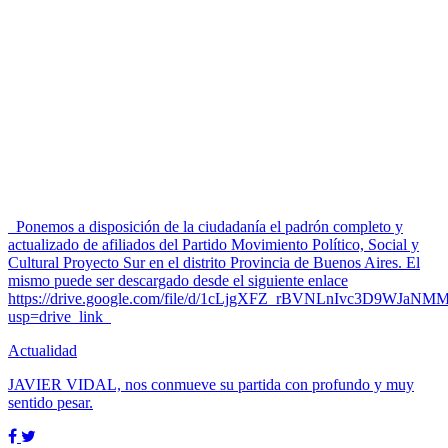
Ponemos a disposición de la ciudadanía el padrón completo y
actualizado de afiliados del Partido Movimiento Político, Social y
Cultural Proyecto Sur en el distrito Provincia de Buenos Aires. El
mismo puede ser descargado desde el siguiente enlace
https://drive.google.com/file/d/1cLjgXFZ_rBVNLnIvc3D9WJaNM
usp=drive_link
Actualidad
JAVIER VIDAL, nos conmueve su partida con profundo y muy
sentido pesar.