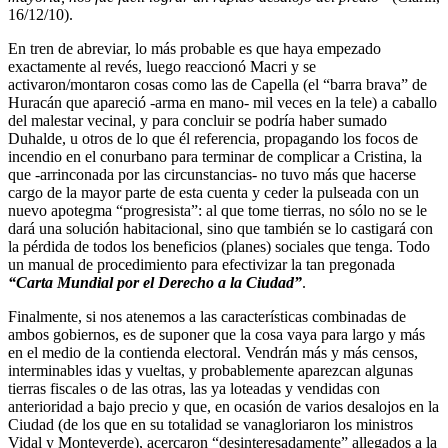
16/12/10).
En tren de abreviar, lo más probable es que haya empezado
exactamente al revés, luego reaccionó Macri y se
activaron/montaron cosas como las de Capella (el “barra brava” de
Huracán que apareció -arma en mano- mil veces en la tele) a caballo
del malestar vecinal, y para concluir se podría haber sumado
Duhalde, u otros de lo que él referencia, propagando los focos de
incendio en el conurbano para terminar de complicar a Cristina, la
que -arrinconada por las circunstancias- no tuvo más que hacerse
cargo de la mayor parte de esta cuenta y ceder la pulseada con un
nuevo apotegma “progresista”: al que tome tierras, no sólo no se le
dará una solución habitacional, sino que también se lo castigará con
la pérdida de todos los beneficios (planes) sociales que tenga. Todo
un manual de procedimiento para efectivizar la tan pregonada
“Carta Mundial por el Derecho a la Ciudad”
.
Finalmente, si nos atenemos a las características combinadas de
ambos gobiernos, es de suponer que la cosa vaya para largo y más
en el medio de la contienda electoral. Vendrán más y más censos,
interminables idas y vueltas, y probablemente aparezcan algunas
tierras fiscales o de las otras, las ya loteadas y vendidas con
anterioridad a bajo precio y que, en ocasión de varios desalojos en la
Ciudad (de los que en su totalidad se vanagloriaron los ministros
Vidal y Monteverde), acercaron “desinteresadamente” allegados a la