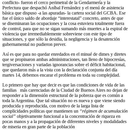
conflicto- fueron el cerco perimetral de la Gendarmería y la
Prefectura que despachó Aníbal Fernández y el menú de asistencia
básica que dispuso -a las apuradas- la cartera social del GCBA. Ese
fue el único saldo de abordaje “interestatal” concreto, antes de que
se diseminaran las ocupaciones y la cosa estuviera totalmente fuera
de control, para que no se sigan sumando más muertes a la espiral de
violencia que irremediablemente sobreviene con este tipo de
situaciones, y que sólo la desidia, la negligencia y la desatención
gubernamental no pudieron prever.
Así es que para no quedar enredados en el minué de dimes y diretes
que se propinaron ambas administraciones, tan lleno de hipocresías,
tergiversaciones y variadas ignorancias sobre el déficit habitacional,
que quedaron más a la vista con la declaración conjunta del día
martes 14, debemos encarar el problema en toda su complejidad.
Lo primero que hay que decir es que las condiciones de vida de las
familias más carenciadas de la Ciudad de Buenos Aires no dejan de
responder a la dimensión estructural de la pobreza que es común a
toda la Argentina. Que tal situación no es nueva y que viene siendo
producida y reproducida, con motivo de la larga lista de
complicidades políticas que mantienen un
“régimen de acumulación
social”
objetivamente funcional a la concentración de riqueza en
pocas manos y a la propagación de diferentes niveles y modalidades
de miseria en gran parte de la población