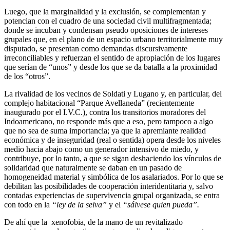
Luego, que la marginalidad y la exclusión, se complementan y
potencian con el cuadro de una sociedad civil multifragmentada;
donde se incuban y condensan pseudo oposiciones de intereses
grupales que, en el plano de un espacio urbano territorialmente muy
disputado, se presentan como demandas discursivamente
irreconciliables y refuerzan el sentido de apropiación de los lugares
que serían de “unos” y desde los que se da batalla a la proximidad
de los “otros”.
La rivalidad de los vecinos de Soldati y Lugano y, en particular, del
complejo habitacional “Parque Avellaneda” (recientemente
inaugurado por el I.V.C.), contra los transitorios moradores del
Indoamericano, no responde más que a eso, pero tampoco a algo
que no sea de suma importancia; ya que la apremiante realidad
económica y de inseguridad (real o sentida) opera desde los niveles
medio hacia abajo como un generador intensivo de miedo, y
contribuye, por lo tanto, a que se sigan deshaciendo los vínculos de
solidaridad que naturalmente se daban en un pasado de
homogeneidad material y simbólica de los asalariados. Por lo que se
debilitan las posibilidades de cooperación interidentitaria y, salvo
contadas experiencias de supervivencia grupal organizada, se entra
con todo en la
“ley de la selva”
y
el
“sálvese quien pueda”.
De ahí que la xenofobia, de la mano de un revitalizado