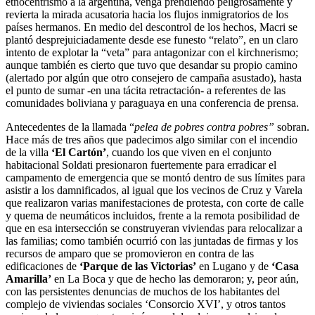
etnocentrismo a la argentina, venga prendiendo peligrosamente y
revierta la mirada acusatoria hacia los flujos inmigratorios de los
países hermanos. En medio del descontrol de los hechos, Macri se
plantó desprejuiciadamente desde ese funesto “relato”, en un claro
intento de explotar la “veta” para antagonizar con el kirchnerismo;
aunque también es cierto que tuvo que desandar su propio camino
(alertado por algún que otro consejero de campaña asustado), hasta
el punto de sumar -en una tácita retractación- a referentes de las
comunidades boliviana y paraguaya en una conferencia de prensa.
Antecedentes de la llamada “
pelea de pobres contra pobres”
sobran.
Hace más de tres años que padecimos algo similar con el incendio
de la villa
‘El Cartón’
, cuando los que viven en el conjunto
habitacional Soldati presionaron fuertemente para erradicar el
campamento de emergencia que se montó dentro de sus límites para
asistir a los damnificados, al igual que los vecinos de Cruz y Varela
que realizaron varias manifestaciones de protesta, con corte de calle
y quema de neumáticos incluidos, frente a la remota posibilidad de
que en esa intersección se construyeran viviendas para relocalizar a
las familias; como también ocurrió con las juntadas de firmas y los
recursos de amparo que se promovieron en contra de las
edificaciones de
‘Parque de las Victorias’
en Lugano y de
‘Casa
Amarilla’
en La Boca y que de hecho las demoraron; y, peor aún,
con las persistentes denuncias de muchos de los habitantes del
complejo de viviendas sociales ‘Consorcio XVI’, y otros tantos