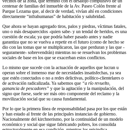
vecinos de la zona, que terminó con el desalojo compulsivo de un
centenar de familias del inmueble de la Av. Paseo Colón frente al
Parque Lezama que, al decir de verdad, vivían ahí en condiciones
directamente “infrahumanas” de habitación y salubridad.
Que ahora se hayan agregado tiros, palos y piedras, víctimas fatales,
uno o más desaparecidos -quien sabe- y un tendal de heridos, es una
cuestión de escala; ya que podría haber pasado antes y nadie
garantiza que no se vuelva a repetir en el futuro (como de hecho se
dio con las tomas que se multiplicaron, las que perduran y las que -
seguramente- sobrevendrán) mientras no se resuelvan los problemas
sociales de base en los que se exacerban estos conflictos.
Lo mismo que sucede con la actuación de aquellos que lucran u
operan sobre el inmenso mar de necesidades insatisfechas, ya sea
que estén conectados o no a redes delictivas, político-clientelares o
de activación radicalizada. Ya sabemos que
“a río revuelto,
ganancia de pescadores”
y que la agitación y la manipulación, del
signo que fuese, suele ser más otro componente del reclamo y la
movilización social que su causa fundamental.
Por lo que la primera línea de responsabilidad pasa por los que están
y han estado al frente de las principales instancias de gobierno.
Nacionalmente del kirchnerismo, por la continuidad de un modelo
económico y social que sigue fabricando pobres, los consolida
estructuralmente en esa condición, mientras los reivindica