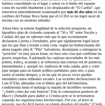
hubiera consolidado en el lugar y entrar en el limbo del espanto
como les sucedió finalmente a los desplazados de “El Cartón”, que
estuvieron miserablemente acantonados por
más de dos años
en los
confines del Parque Roca hasta que el GCBA se los logró sacar de
encima con un modesto subsidio.
Ahora bien, la notoria fragilidad de la solución propuesta, un
hipotético plan de vivienda costeado al “50 y 50” entre Nación y
Ciudad, del que no sabemos más que lo que escuetamente
declararon Larreta y Fernández, pero que rápidamente logró hacer
que los que iban a resistir a toda costa -según las brabuconadas del
ahora negado ultra K “Pitu” Salvatierra- desalojaran y entregaran la
“posición” en muy pocas horas, no hace otra cosa que confirmar las
peores sospechas. Explotando las copiosas necesidades de los más
pobres, trafica, acumula y se referencia una extensa red de punteros,
intermediarios y -porqué no- mafiosos de toda calaña, pelo y color
(que juegan para un bando político-partidario, para otro, o para
varios al mismo tiempo), y en las que no pocas veces quedan
enredados castos militantes sociales. Las recientes declaraciones de
Luis D’Elía, alineadas con el último giro del kirchnerismo,
condimentan hasta el hartazgo la maraña de increíbles versiones:
“¿
Sabés cómo fue esta historia? Esto lo comenzaron punteros de
Macri y Duhalde para dañar a Cristina pero se lo terminamos
copando las organizaciones kirchneristas. Por eso, al tener la
mayoría, nos fue fácil lograr un rápido desalojo del predio”
(Clarín,