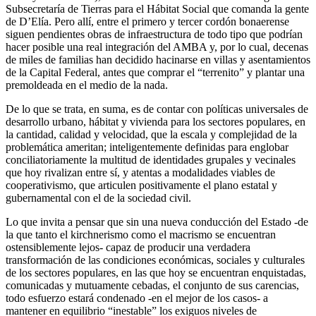
Subsecretaría de Tierras para el Hábitat Social que comanda la gente
de D’Elía. Pero allí, entre el primero y tercer cordón bonaerense
siguen pendientes obras de infraestructura de todo tipo que podrían
hacer posible una real integración del AMBA y, por lo cual, decenas
de miles de familias han decidido hacinarse en villas y asentamientos
de la Capital Federal, antes que comprar el “terrenito” y plantar una
premoldeada en el medio de la nada.
De lo que se trata, en suma, es de contar con políticas universales de
desarrollo urbano, hábitat y vivienda para los sectores populares, en
la cantidad, calidad y velocidad, que la escala y complejidad de la
problemática ameritan; inteligentemente definidas para englobar
conciliatoriamente la multitud de identidades grupales y vecinales
que hoy rivalizan entre sí, y atentas a modalidades viables de
cooperativismo, que articulen positivamente el plano estatal y
gubernamental con el de la sociedad civil.
Lo que invita a pensar que sin una nueva conducción del Estado -de
la que tanto el kirchnerismo como el macrismo se encuentran
ostensiblemente lejos- capaz de producir una verdadera
transformación de las condiciones económicas, sociales y culturales
de los sectores populares, en las que hoy se encuentran enquistadas,
comunicadas y mutuamente cebadas, el conjunto de sus carencias,
todo esfuerzo estará condenado -en el mejor de los casos- a
mantener en equilibrio “inestable” los exiguos niveles de