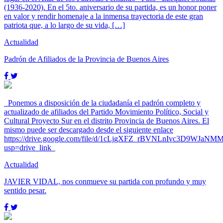
(1936-2020). En el 5to. aniversario de su partida, es un honor poner
en valor y rendir homenaje a la inmensa trayectoria de este gran
patriota que, a lo largo de su vida, […]
Actualidad
Padrón de Afiliados de la Provincia de Buenos Aires
Ponemos a disposición de la ciudadanía el padrón completo y
actualizado de afiliados del Partido Movimiento Político, Social y
Cultural Proyecto Sur en el distrito Provincia de Buenos Aires. El
mismo puede ser descargado desde el siguiente enlace
https://drive.google.com/file/d/1cLjgXFZ_rBVNLnIvc3D9WJaNM
usp=drive_link
Actualidad
JAVIER VIDAL, nos conmueve su partida con profundo y muy
sentido pesar.