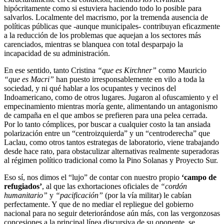
hipócritamente como si estuviera haciendo todo lo posible para
salvarlos. Localmente del macrismo, por la tremenda ausencia de
políticas públicas que -aunque municipales- contribuyan eficazmente
a la reducción de los problemas que aquejan a los sectores más
carenciados, mientras se blanquea con total desparpajo la
incapacidad de su administración.
En ese sentido, tanto Cristina
“que es Kirchner”
como Mauricio
“que es Macri”
han puesto irresponsablemente en vilo a toda la
sociedad, y ni qué hablar a los ocupantes y vecinos del
Indoamericano, como de otros lugares. Jugaron al ofuscamiento y el
empecinamiento mientras moría gente, alimentando un antagonismo
de campaña en el que ambos se prefieren para una pelea cerrada.
Por lo tanto cómplices, por buscar a cualquier costo la tan ansiada
polarización entre un “centroizquierda” y un “centroderecha” que
Laclau, como otros tantos estrategas de laboratorio, viene trabajando
desde hace rato, para obstaculizar alternativas realmente superadoras
al régimen político tradicional como la Pino Solanas y Proyecto Sur.
Eso sí, nos dimos el “lujo” de contar con nuestro propio
‘campo de
refugiados’
, al que las exhortaciones oficiales de
“cordón
humanitario”
y
“pacificación”
(por la vía militar) le cabían
perfectamente. Y que de no mediar el repliegue del gobierno
nacional para no seguir deteriorándose aún más, con las vergonzosas
concesiones a la principal línea discursiva de su oponente, se