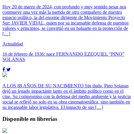
Hoy 20 de marzo de 2024, con profundo y muy sentido pesar nos
conmueve una vez más la partida de otro compañero de nuestro
espacio político, la del enorme dirigente de Movimiento Proyecto
Sur: JAVIER VIDAL, quien por su incansable defensa de nuestros
valores y principios, se convirtió en un baluarte en la protección de
[…]
Actualidad
16 de febrero de 1936: nace FERNANDO EZEQUIEL “PINO”
SOLANAS
A LOS 88 AÑOS DE SU NACIMIENTO Sin duda, Pino Solanas
dejó un legado impactante tanto en el ámbito político como en el
cine. Su compromiso con la defensa del medio ambiente y la justicia
social se reflejó no solo en su obra cinematográfica, sino también en
su incansable labor legislativa. El impacto de sus […]
Disponible en librerías