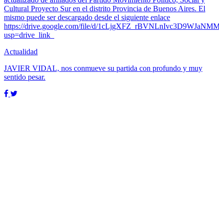
Cultural Proyecto Sur en el distrito Provincia de Buenos Aires. El
mismo puede ser descargado desde el siguiente enlace
https://drive.google.com/file/d/1cLjgXFZ_rBVNLnIvc3D9WJaNM
usp=drive_link
Actualidad
JAVIER VIDAL, nos conmueve su partida con profundo y muy
sentido pesar.