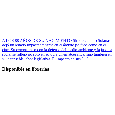
A LOS 88 AÑOS DE SU NACIMIENTO Sin duda, Pino Solanas
dejó un legado impactante tanto en el ámbito político como en el
cine. Su compromiso con la defensa del medio ambiente y la justicia
social se reflejó no solo en su obra cinematográfica, sino también en
su incansable labor legislativa. El impacto de sus […]
Disponible en librerías