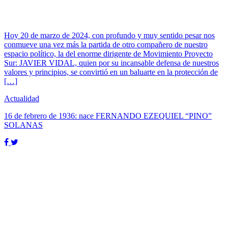
Hoy 20 de marzo de 2024, con profundo y muy sentido pesar nos
conmueve una vez más la partida de otro compañero de nuestro
espacio político, la del enorme dirigente de Movimiento Proyecto
Sur: JAVIER VIDAL, quien por su incansable defensa de nuestros
valores y principios, se convirtió en un baluarte en la protección de
[…]
Actualidad
16 de febrero de 1936: nace FERNANDO EZEQUIEL “PINO”
SOLANAS