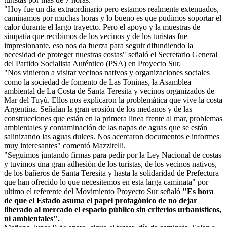
"Hoy fue un día extraordinario pero estamos realmente extenuados,
caminamos por muchas horas y lo bueno es que pudimos soportar el
calor durante el largo trayecto. Pero el apoyo y la muestras de
simpatía que recibimos de los vecinos y de los turistas fue
impresionante, eso nos da fuerza para seguir difundiendo la
necesidad de proteger nuestras costas" señaló el Secretario General
del Partido Socialista Auténtico (PSA) en Proyecto Sur.
"Nos vinieron a visitar vecinos nativos y organizaciones sociales
como la sociedad de fomento de Las Toninas, la Asamblea
ambiental de La Costa de Santa Teresita y vecinos organizados de
Mar del Tuyù. Ellos nos explicaron la problemática que vive la costa
Argentina. Señalan la gran erosión de los medanos y de las
construcciones que están en la primera linea frente al mar, problemas
ambientales y contaminación de las napas de aguas que se están
salinizando las aguas dulces. Nos acercaron documentos e informes
muy interesantes" comentó Mazzitelli.
"Seguimos juntando firmas para pedir por la Ley Nacional de costas
y tuvimos una gran adhesión de los turistas, de los vecinos nativos,
de los bañeros de Santa Teresita y hasta la solidaridad de Prefectura
que han ofrecido lo que necesitemos en esta larga caminata" por
ultimo el referente del Movimiento Proyecto Sur señaló
"Es hora
de que el Estado asuma el papel protagónico de no dejar
liberado al mercado el espacio público sin criterios urbanísticos,
ni ambientales".