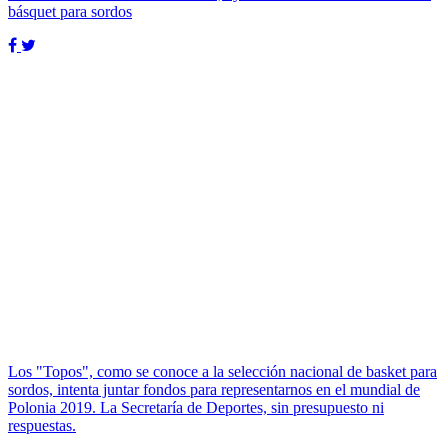
básquet para sordos
Los "Topos", como se conoce a la selección nacional de basket para
sordos, intenta juntar fondos para representarnos en el mundial de
Polonia 2019. La Secretaría de Deportes, sin presupuesto ni
respuestas.