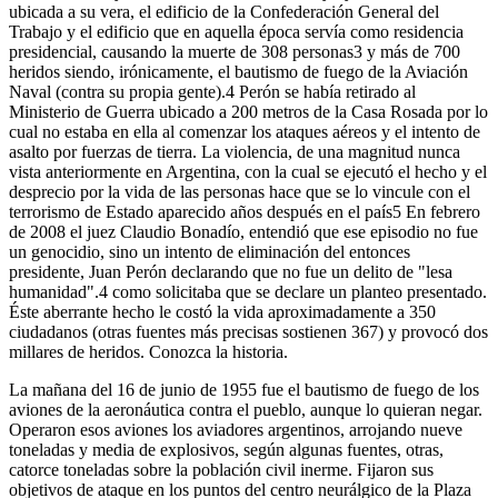
ubicada a su vera, el edificio de la Confederación General del
Trabajo y el edificio que en aquella época servía como residencia
presidencial, causando la muerte de 308 personas3 y más de 700
heridos siendo, irónicamente, el bautismo de fuego de la Aviación
Naval (contra su propia gente).4 Perón se había retirado al
Ministerio de Guerra ubicado a 200 metros de la Casa Rosada por lo
cual no estaba en ella al comenzar los ataques aéreos y el intento de
asalto por fuerzas de tierra. La violencia, de una magnitud nunca
vista anteriormente en Argentina, con la cual se ejecutó el hecho y el
desprecio por la vida de las personas hace que se lo vincule con el
terrorismo de Estado aparecido años después en el país5 En febrero
de 2008 el juez Claudio Bonadío, entendió que ese episodio no fue
un genocidio, sino un intento de eliminación del entonces
presidente, Juan Perón declarando que no fue un delito de "lesa
humanidad".4 como solicitaba que se declare un planteo presentado.
Éste aberrante hecho le costó la vida aproximadamente a 350
ciudadanos (otras fuentes más precisas sostienen 367) y provocó dos
millares de heridos. Conozca la historia.
La mañana del 16 de junio de 1955 fue el bautismo de fuego de los
aviones de la aeronáutica contra el pueblo, aunque lo quieran negar.
Operaron esos aviones los aviadores argentinos, arrojando nueve
toneladas y media de explosivos, según algunas fuentes, otras,
catorce toneladas sobre la población civil inerme. Fijaron sus
objetivos de ataque en los puntos del centro neurálgico de la Plaza