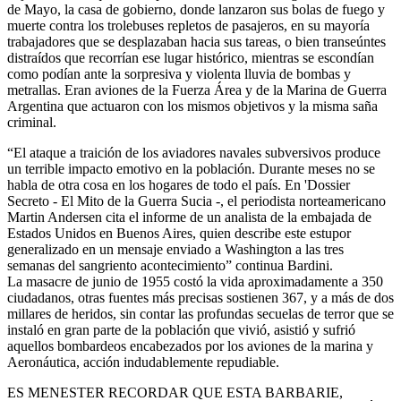
de Mayo, la casa de gobierno, donde lanzaron sus bolas de fuego y
muerte contra los trolebuses repletos de pasajeros, en su mayoría
trabajadores que se desplazaban hacia sus tareas, o bien transeúntes
distraídos que recorrían ese lugar histórico, mientras se escondían
como podían ante la sorpresiva y violenta lluvia de bombas y
metrallas. Eran aviones de la Fuerza Área y de la Marina de Guerra
Argentina que actuaron con los mismos objetivos y la misma saña
criminal.
“El ataque a traición de los aviadores navales subversivos produce
un terrible impacto emotivo en la población. Durante meses no se
habla de otra cosa en los hogares de todo el país. En 'Dossier
Secreto - El Mito de la Guerra Sucia -, el periodista norteamericano
Martin Andersen cita el informe de un analista de la embajada de
Estados Unidos en Buenos Aires, quien describe este estupor
generalizado en un mensaje enviado a Washington a las tres
semanas del sangriento acontecimiento” continua Bardini.
La masacre de junio de 1955 costó la vida aproximadamente a 350
ciudadanos, otras fuentes más precisas sostienen 367, y a más de dos
millares de heridos, sin contar las profundas secuelas de terror que se
instaló en gran parte de la población que vivió, asistió y sufrió
aquellos bombardeos encabezados por los aviones de la marina y
Aeronáutica, acción indudablemente repudiable.
ES MENESTER RECORDAR QUE ESTA BARBARIE,