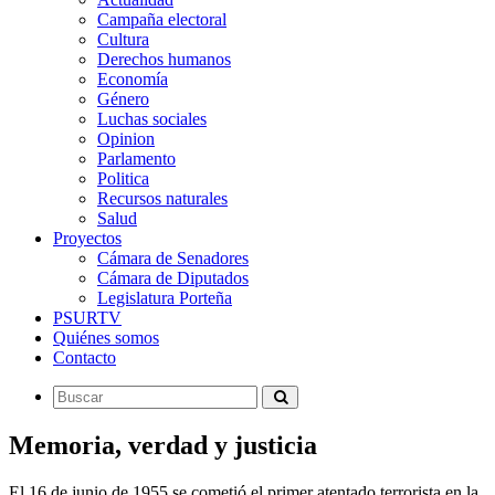
Campaña electoral
Cultura
Derechos humanos
Economía
Género
Luchas sociales
Opinion
Parlamento
Politica
Recursos naturales
Salud
Proyectos
Cámara de Senadores
Cámara de Diputados
Legislatura Porteña
PSURTV
Quiénes somos
Contacto
Memoria, verdad y justicia
El 16 de junio de 1955 se cometió el primer atentado terrorista en la