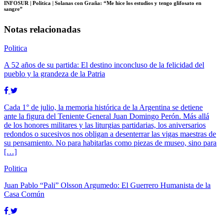
INFOSUR
| Politica | Solanas con Graña: “Me hice los estudios y tengo glifosato en
sangre”
Notas relacionadas
Politica
A 52 años de su partida: El destino inconcluso de la felicidad del
pueblo y la grandeza de la Patria
Cada 1° de julio, la memoria histórica de la Argentina se detiene
ante la figura del Teniente General Juan Domingo Perón. Más allá
de los honores militares y las liturgias partidarias, los aniversarios
redondos o sucesivos nos obligan a desenterrar las vigas maestras de
su pensamiento. No para habitarlas como piezas de museo, sino para
[…]
Politica
Juan Pablo “Pali” Olsson Argumedo: El Guerrero Humanista de la
Casa Común