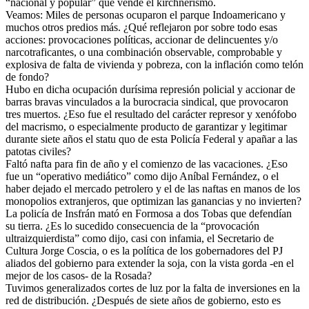
“nacional y popular” que vende el kirchnerismo.
Veamos: Miles de personas ocuparon el parque Indoamericano y
muchos otros predios más. ¿Qué reflejaron por sobre todo esas
acciones: provocaciones políticas, accionar de delincuentes y/o
narcotraficantes, o una combinación observable, comprobable y
explosiva de falta de vivienda y pobreza, con la inflación como telón
de fondo?
Hubo en dicha ocupación durísima represión policial y accionar de
barras bravas vinculados a la burocracia sindical, que provocaron
tres muertos. ¿Eso fue el resultado del carácter represor y xenófobo
del macrismo, o especialmente producto de garantizar y legitimar
durante siete años el statu quo de esta Policía Federal y apañar a las
patotas civiles?
Faltó nafta para fin de año y el comienzo de las vacaciones. ¿Eso
fue un “operativo mediático” como dijo Aníbal Fernández, o el
haber dejado el mercado petrolero y el de las naftas en manos de los
monopolios extranjeros, que optimizan las ganancias y no invierten?
La policía de Insfrán mató en Formosa a dos Tobas que defendían
su tierra. ¿Es lo sucedido consecuencia de la “provocación
ultraizquierdista” como dijo, casi con infamia, el Secretario de
Cultura Jorge Coscia, o es la política de los gobernadores del PJ
aliados del gobierno para extender la soja, con la vista gorda -en el
mejor de los casos- de la Rosada?
Tuvimos generalizados cortes de luz por la falta de inversiones en la
red de distribución. ¿Después de siete años de gobierno, esto es