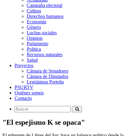
Campaña electoral
Cultura
Derechos humanos
Economía
Género
Luchas sociales
Opinion
Parlamento
Politica
Recursos naturales
Salud
Proyectos
Cámara de Senadores
Cámara de Diputados
Legislatura Porteña
PSURTV
Quiénes somos
Contacto
"El espejismo K se opaca"
El referente de Libres del Sur, hace un balance politico desde la