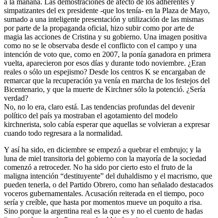
a la mañana. Las demostraciones de afecto de los adherentes y
simpatizantes del ex presidente -que los tenía- en la Plaza de Mayo,
sumado a una inteligente presentación y utilización de las mismas
por parte de la propaganda oficial, hizo subir como por arte de
magia las acciones de Cristina y su gobierno. Una imagen positiva
como no se le observaba desde el conflicto con el campo y una
intención de voto que, como en 2007, la ponía ganadora en primera
vuelta, aparecieron por esos días y durante todo noviembre. ¿Eran
reales o sólo un espejismo? Desde los centros K se encargaban de
remarcar que la recuperación ya venía en marcha de los festejos del
Bicentenario, y que la muerte de Kirchner sólo la potenció. ¿Sería
verdad?
No, no lo era, claro está. Las tendencias profundas del devenir
político del país ya mostraban el agotamiento del modelo
kirchnerista, solo cabía esperar que aquellas se volvieran a expresar
cuando todo regresara a la normalidad.
Y así ha sido, en diciembre se empezó a quebrar el embrujo; y la
luna de miel transitoria del gobierno con la mayoría de la sociedad
comenzó a retroceder. No ha sido por cierto esto el fruto de la
maligna intención “destituyente” del duhaldismo y el macrismo, que
pueden tenerla, o del Partido Obrero, como han señalado destacados
voceros gubernamentales. Acusación reiterada en el tiempo, poco
sería y creíble, que hasta por momentos mueve un poquito a risa.
Sino porque la argentina real es la que es y no el cuento de hadas