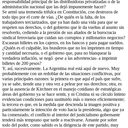
responsabilidad principal de las distribuidoras privatizadas o de la
administración nacional que las dejó impunemente hacer?
Se armó una tremenda trifulca en Constitución, con destrozos de
todo tipo por el corte de vías. ¿De quién es la falta, de los
trabajadores terciarizados, que ya han dado una vida para que se
respeten sus derechos, o del gobierno que le da vueltas al asunto sin
resolverlo, cediendo a la presión de sus aliados de la burocracia
sindical ferroviaria que cuidan sus corruptos y millonarios negocios?
Escasean billetes en los cajeros, en los bancos y para pagar sueldos.
¿Quién es el culpable, los brasileros que no los imprimen en tiempo
y cantidad necesaria, o el gobierno que, para no blanquear la
verdadera inflación, se negó -pese a las advertencias- a imprimir
billetes de 200 pesos?
Y, así, sucesivamente. La Argentina real está aquí de nuevo. Muy
probablemente con un redoblar de las situaciones conflictivas, por
varias principales razones: la primera es que aquí el país que sufre,
ya se sabe, tiende una y otra vez a pelear por sus derechos; otra, es
que la ausencia de Kirchner en el manejo cotidiano de estratégicas
áreas del gobierno ya se hace sentir, y ni Cristina ni su círculo íntimo
evidencian condiciones para sustituirlo más o menos eficientemente;
la tercera es que, en la medida que descienda la imagen positiva y
particularmente la intención de voto hacia la presidenta, algo que ya
ha comenzado, el conflicto al interior del justicialismo gobernante
tenderá más temprano que tarde a reactivarse. Amante por sobre
todo del poder, como sabido es la dirigencia de este partido, muy