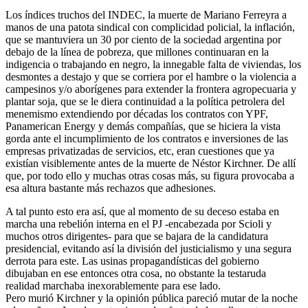
Los índices truchos del INDEC, la muerte de Mariano Ferreyra a
manos de una patota sindical con complicidad policial, la inflación,
que se mantuviera un 30 por ciento de la sociedad argentina por
debajo de la línea de pobreza, que millones continuaran en la
indigencia o trabajando en negro, la innegable falta de viviendas, los
desmontes a destajo y que se corriera por el hambre o la violencia a
campesinos y/o aborígenes para extender la frontera agropecuaria y
plantar soja, que se le diera continuidad a la política petrolera del
menemismo extendiendo por décadas los contratos con YPF,
Panamerican Energy y demás compañías, que se hiciera la vista
gorda ante el incumplimiento de los contratos e inversiones de las
empresas privatizadas de servicios, etc, eran cuestiones que ya
existían visiblemente antes de la muerte de Néstor Kirchner. De allí
que, por todo ello y muchas otras cosas más, su figura provocaba a
esa altura bastante más rechazos que adhesiones.
A tal punto esto era así, que al momento de su deceso estaba en
marcha una rebelión interna en el PJ -encabezada por Scioli y
muchos otros dirigentes- para que se bajara de la candidatura
presidencial, evitando así la división del justicialismo y una segura
derrota para este. Las usinas propagandísticas del gobierno
dibujaban en ese entonces otra cosa, no obstante la testaruda
realidad marchaba inexorablemente para ese lado.
Pero murió Kirchner y la opinión pública pareció mutar de la noche