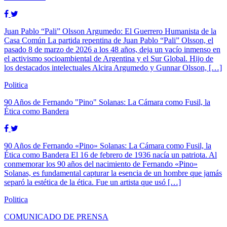
Juan Pablo “Pali” Olsson Argumedo: El Guerrero Humanista de la
Casa Común La partida repentina de Juan Pablo “Pali” Olsson, el
pasado 8 de marzo de 2026 a los 48 años, deja un vacío inmenso en
el activismo socioambiental de Argentina y el Sur Global. Hijo de
los destacados intelectuales Alcira Argumedo y Gunnar Olsson, […]
Politica
90 Años de Fernando "Pino" Solanas: La Cámara como Fusil, la
Ética como Bandera
90 Años de Fernando «Pino» Solanas: La Cámara como Fusil, la
Ética como Bandera El 16 de febrero de 1936 nacía un patriota. Al
conmemorar los 90 años del nacimiento de Fernando «Pino»
Solanas, es fundamental capturar la esencia de un hombre que jamás
separó la estética de la ética. Fue un artista que usó […]
Politica
COMUNICADO DE PRENSA