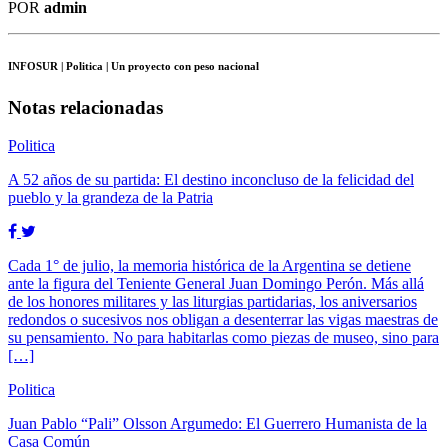
POR
admin
INFOSUR
| Politica | Un proyecto con peso nacional
Notas relacionadas
Politica
A 52 años de su partida: El destino inconcluso de la felicidad del
pueblo y la grandeza de la Patria
Cada 1° de julio, la memoria histórica de la Argentina se detiene
ante la figura del Teniente General Juan Domingo Perón. Más allá
de los honores militares y las liturgias partidarias, los aniversarios
redondos o sucesivos nos obligan a desenterrar las vigas maestras de
su pensamiento. No para habitarlas como piezas de museo, sino para
[…]
Politica
Juan Pablo “Pali” Olsson Argumedo: El Guerrero Humanista de la
Casa Común