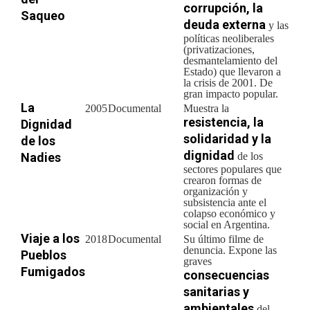
corrupción, la
Saqueo
deuda externa
y las
políticas neoliberales
(privatizaciones,
desmantelamiento del
Estado) que llevaron a
la crisis de 2001. De
gran impacto popular.
La
2005
Documental
Muestra la
resistencia, la
Dignidad
solidaridad y la
de los
dignidad
Nadies
de los
sectores populares que
crearon formas de
organización y
subsistencia ante el
colapso económico y
social en Argentina.
Viaje a los
2018
Documental
Su último filme de
denuncia. Expone las
Pueblos
graves
Fumigados
consecuencias
sanitarias y
ambientales
del