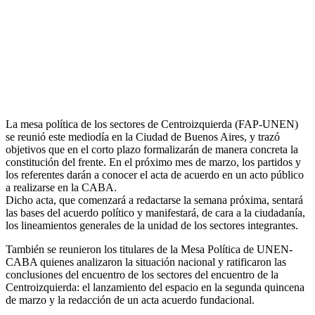
las bases del acuerdo político y manifestará, de cara a la ciudadanía,
los lineamientos generales de la unidad de los sectores integrantes.
También se reunieron los titulares de la Mesa Política de UNEN-
CABA quienes analizaron la situación nacional y ratificaron las
conclusiones del encuentro de los sectores del encuentro de la
Centroizquierda: el lanzamiento del espacio en la segunda quincena
de marzo y la redacción de un acta acuerdo fundacional.
Estuvieron presentes en ambos encuentros: Pino Solanas y Javier
Gentilini, Julio Raffo (Proyecto Sur); Martín Lousteau y Carla
Carrizo (Suma +); Mario Mazzitelli, Adrián Camps y Virgina
González Gass (PSA); Alicia Siciliani, Hernán Arce y Verónica
Gómez (PS); Fernando Sánchez y Pablo Javkin (CC-ARI); Yuyo
Rudnik, Néstor Mockia, Beto Baigorria y Tito Borobio (Libres del
Sur); Ricardo Gil Lavedra, Hernán Rossi, Juan Farizano y Juan
Manuel Casella (UCR); Ricardo Vázquez y Roberto Mionis (GEN);
Walter Nostrala y Graciela Villiata (F. Cívico), Sergio Abrevaya
(PODES):
POR
admin
INFOSUR
| Politica | Objetivos de las mesas políticas de la Centroizquierda y de UNEN-
CABA