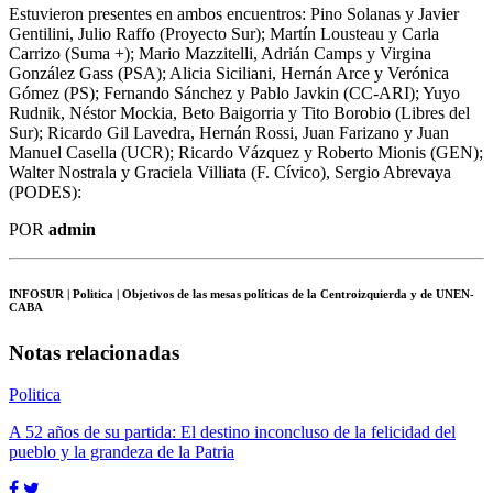
Notas relacionadas
Politica
A 52 años de su partida: El destino inconcluso de la felicidad del
pueblo y la grandeza de la Patria
Cada 1° de julio, la memoria histórica de la Argentina se detiene
ante la figura del Teniente General Juan Domingo Perón. Más allá
de los honores militares y las liturgias partidarias, los aniversarios
redondos o sucesivos nos obligan a desenterrar las vigas maestras de
su pensamiento. No para habitarlas como piezas de museo, sino para
[…]
Politica
Juan Pablo “Pali” Olsson Argumedo: El Guerrero Humanista de la
Casa Común
Juan Pablo “Pali” Olsson Argumedo: El Guerrero Humanista de la
Casa Común La partida repentina de Juan Pablo “Pali” Olsson, el