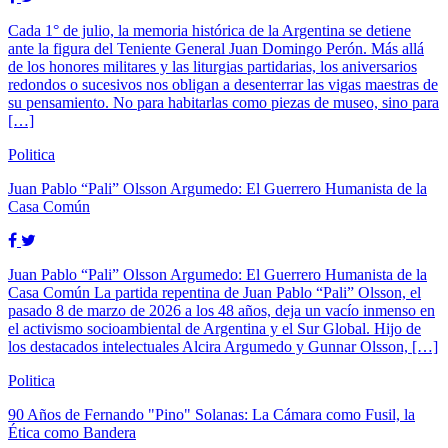
pasado 8 de marzo de 2026 a los 48 años, deja un vacío inmenso en
el activismo socioambiental de Argentina y el Sur Global. Hijo de
los destacados intelectuales Alcira Argumedo y Gunnar Olsson, […]
Politica
90 Años de Fernando "Pino" Solanas: La Cámara como Fusil, la
Ética como Bandera
90 Años de Fernando «Pino» Solanas: La Cámara como Fusil, la
Ética como Bandera El 16 de febrero de 1936 nacía un patriota. Al
conmemorar los 90 años del nacimiento de Fernando «Pino»
Solanas, es fundamental capturar la esencia de un hombre que jamás
separó la estética de la ética. Fue un artista que usó […]
Politica
COMUNICADO DE PRENSA
Disponible en librerías