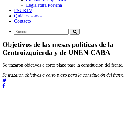
Legislatura Porteña
PSURTV
Quiénes somos
Contacto
Objetivos de las mesas políticas de la
Centroizquierda y de UNEN-CABA
Se trazaron objetivos a corto plazo para la constitución del frente.
Se trazaron objetivos a corto plazo para la constitución del frente.
La mesa política de los sectores de Centroizquierda
(FAP-UNEN) se reunió este mediodía en la Ciudad de Buenos
Aires, y trazó objetivos que en el corto plazo formalizarán de
manera concreta la constitución del frente. En el próximo mes de
marzo, los partidos y los referentes darán a conocer el acta de
acuerdo en un acto público a realizarse en la CABA.
Dicho acta, que comenzará a redactarse la semana próxima, sentará