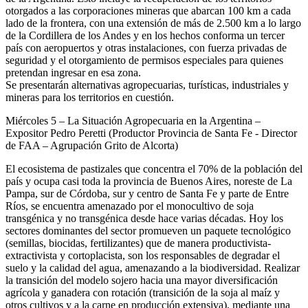
otorgados a las corporaciones mineras que abarcan 100 km a cada
lado de la frontera, con una extensión de más de 2.500 km a lo largo
de la Cordillera de los Andes y en los hechos conforma un tercer
país con aeropuertos y otras instalaciones, con fuerza privadas de
seguridad y el otorgamiento de permisos especiales para quienes
pretendan ingresar en esa zona.
Se presentarán alternativas agropecuarias, turísticas, industriales y
mineras para los territorios en cuestión.
Miércoles 5 – La Situación Agropecuaria en la Argentina –
Expositor Pedro Peretti (Productor Provincia de Santa Fe - Director
de FAA – Agrupación Grito de Alcorta)
El ecosistema de pastizales que concentra el 70% de la población del
país y ocupa casi toda la provincia de Buenos Aires, noreste de La
Pampa, sur de Córdoba, sur y centro de Santa Fe y parte de Entre
Ríos, se encuentra amenazado por el monocultivo de soja
transgénica y no transgénica desde hace varias décadas. Hoy los
sectores dominantes del sector promueven un paquete tecnológico
(semillas, biocidas, fertilizantes) que de manera productivista-
extractivista y cortoplacista, son los responsables de degradar el
suelo y la calidad del agua, amenazando a la biodiversidad. Realizar
la transición del modelo sojero hacia una mayor diversificación
agrícola y ganadera con rotación (transición de la soja al maíz y
otros cultivos y a la carne en producción extensiva), mediante una