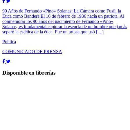
90 Años de Fernando «Pino» Solanas: La Cámara como Fusil, la
Ética como Bandera El 16 de febrero de 1936 nacía un patriota. Al
conmemorar los 90 años del nacimiento de Fernando «Pino»
Solanas, es fundamental capturar la esencia de un hombre que jamás
separó la estética de la ética. Fue un artista que usó […]
Politica
COMUNICADO DE PRENSA
Disponible en librerías