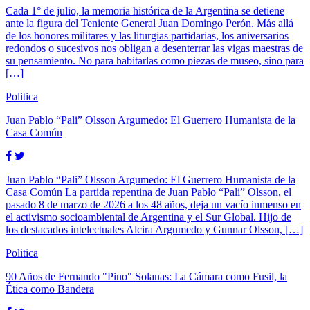
Cada 1° de julio, la memoria histórica de la Argentina se detiene
ante la figura del Teniente General Juan Domingo Perón. Más allá
de los honores militares y las liturgias partidarias, los aniversarios
redondos o sucesivos nos obligan a desenterrar las vigas maestras de
su pensamiento. No para habitarlas como piezas de museo, sino para
[…]
Politica
Juan Pablo “Pali” Olsson Argumedo: El Guerrero Humanista de la
Casa Común
Juan Pablo “Pali” Olsson Argumedo: El Guerrero Humanista de la
Casa Común La partida repentina de Juan Pablo “Pali” Olsson, el
pasado 8 de marzo de 2026 a los 48 años, deja un vacío inmenso en
el activismo socioambiental de Argentina y el Sur Global. Hijo de
los destacados intelectuales Alcira Argumedo y Gunnar Olsson, […]
Politica
90 Años de Fernando "Pino" Solanas: La Cámara como Fusil, la
Ética como Bandera