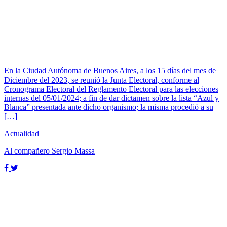
En la Ciudad Autónoma de Buenos Aires, a los 15 días del mes de
Diciembre del 2023, se reunió la Junta Electoral, conforme al
Cronograma Electoral del Reglamento Electoral para las elecciones
internas del 05/01/2024; a fin de dar dictamen sobre la lista “Azul y
Blanca” presentada ante dicho organismo; la misma procedió a su
[…]
Actualidad
Al compañero Sergio Massa