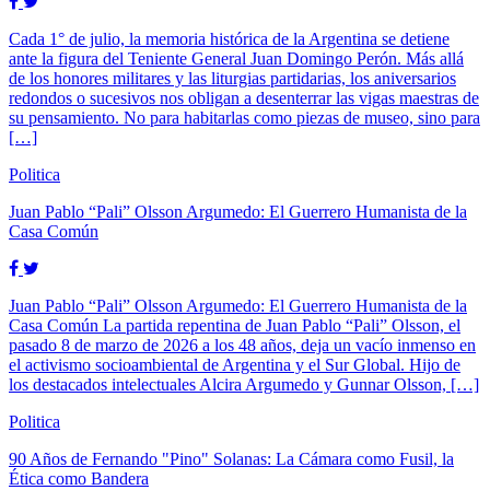
Cada 1° de julio, la memoria histórica de la Argentina se detiene
ante la figura del Teniente General Juan Domingo Perón. Más allá
de los honores militares y las liturgias partidarias, los aniversarios
redondos o sucesivos nos obligan a desenterrar las vigas maestras de
su pensamiento. No para habitarlas como piezas de museo, sino para
[…]
Politica
Juan Pablo “Pali” Olsson Argumedo: El Guerrero Humanista de la
Casa Común
Juan Pablo “Pali” Olsson Argumedo: El Guerrero Humanista de la
Casa Común La partida repentina de Juan Pablo “Pali” Olsson, el
pasado 8 de marzo de 2026 a los 48 años, deja un vacío inmenso en
el activismo socioambiental de Argentina y el Sur Global. Hijo de
los destacados intelectuales Alcira Argumedo y Gunnar Olsson, […]
Politica
90 Años de Fernando "Pino" Solanas: La Cámara como Fusil, la
Ética como Bandera