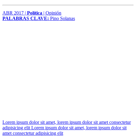
ABR 2017 |
Política
| Opinión
PALABRAS CLAVE:
Pino Solanas
Lorem ipsum dolor sit amet, lorem ipsum dolor sit amet consectetur
adipisicing elit Lorem ipsum dolor sit amet, lorem ipsum dolor sit
amet consectetur adipisicing elit