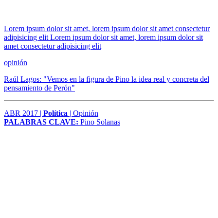
Lorem ipsum dolor sit amet, lorem ipsum dolor sit amet consectetur
adipisicing elit Lorem ipsum dolor sit amet, lorem ipsum dolor sit
amet consectetur adipisicing elit
opinión
Raúl Lagos: "Vemos en la figura de Pino la idea real y concreta del
pensamiento de Perón"
ABR 2017 |
Política
| Opinión
PALABRAS CLAVE:
Pino Solanas