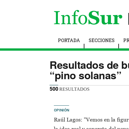
PORTADA
SECCIONES
P
Resultados de 
“pino solanas”
500
RESULTADOS
OPINIÓN
Raúl Lagos: "Vemos en la figur
la idea real y concreta del pe