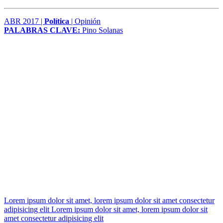
ABR 2017 |
Política
| Opinión
PALABRAS CLAVE:
Pino Solanas
Lorem ipsum dolor sit amet, lorem ipsum dolor sit amet consectetur
adipisicing elit Lorem ipsum dolor sit amet, lorem ipsum dolor sit
amet consectetur adipisicing elit