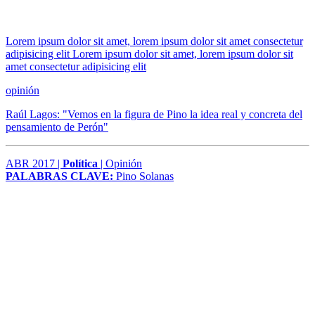
Lorem ipsum dolor sit amet, lorem ipsum dolor sit amet consectetur
adipisicing elit Lorem ipsum dolor sit amet, lorem ipsum dolor sit
amet consectetur adipisicing elit
opinión
Raúl Lagos: "Vemos en la figura de Pino la idea real y concreta del
pensamiento de Perón"
ABR 2017 |
Política
| Opinión
PALABRAS CLAVE:
Pino Solanas