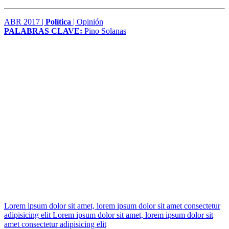
ABR 2017 |
Política
| Opinión
PALABRAS CLAVE:
Pino Solanas
Lorem ipsum dolor sit amet, lorem ipsum dolor sit amet consectetur
adipisicing elit Lorem ipsum dolor sit amet, lorem ipsum dolor sit
amet consectetur adipisicing elit