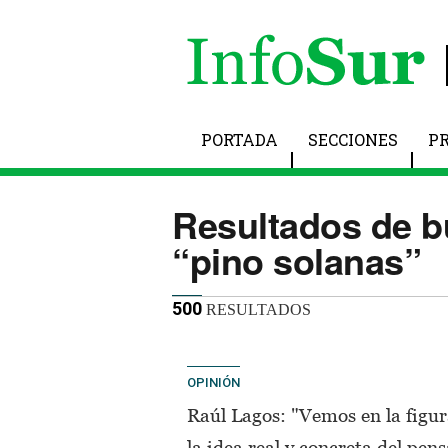
PORTADA
SECCIONES
P
Resultados de 
“pino solanas”
500
RESULTADOS
OPINIÓN
Raúl Lagos: "Vemos en la figur
la idea real y concreta del pe