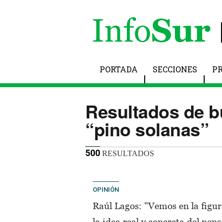
PORTADA
SECCIONES
P
Resultados de 
“pino solanas”
500
RESULTADOS
OPINIÓN
Raúl Lagos: "Vemos en la figur
la idea real y concreta del pe