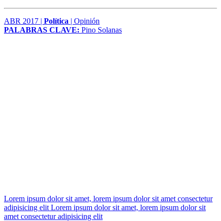
ABR 2017 |
Política
| Opinión
PALABRAS CLAVE:
Pino Solanas
Lorem ipsum dolor sit amet, lorem ipsum dolor sit amet consectetur
adipisicing elit Lorem ipsum dolor sit amet, lorem ipsum dolor sit
amet consectetur adipisicing elit