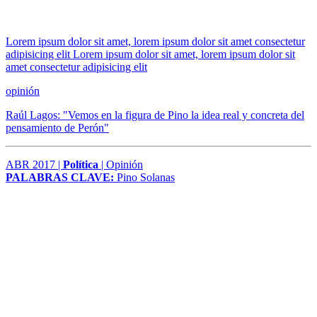
Lorem ipsum dolor sit amet, lorem ipsum dolor sit amet consectetur
adipisicing elit Lorem ipsum dolor sit amet, lorem ipsum dolor sit
amet consectetur adipisicing elit
opinión
Raúl Lagos: "Vemos en la figura de Pino la idea real y concreta del
pensamiento de Perón"
ABR 2017 |
Política
| Opinión
PALABRAS CLAVE:
Pino Solanas