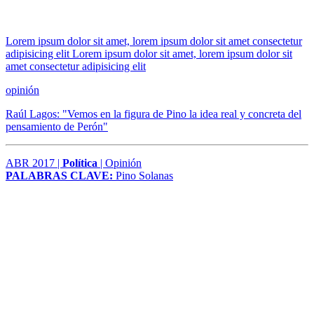
Lorem ipsum dolor sit amet, lorem ipsum dolor sit amet consectetur
adipisicing elit Lorem ipsum dolor sit amet, lorem ipsum dolor sit
amet consectetur adipisicing elit
opinión
Raúl Lagos: "Vemos en la figura de Pino la idea real y concreta del
pensamiento de Perón"
ABR 2017 |
Política
| Opinión
PALABRAS CLAVE:
Pino Solanas