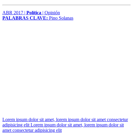
ABR 2017 |
Política
| Opinión
PALABRAS CLAVE:
Pino Solanas
Lorem ipsum dolor sit amet, lorem ipsum dolor sit amet consectetur
adipisicing elit Lorem ipsum dolor sit amet, lorem ipsum dolor sit
amet consectetur adipisicing elit