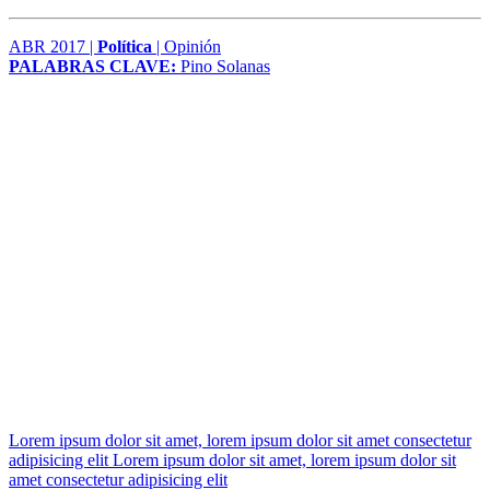
ABR 2017 |
Política
| Opinión
PALABRAS CLAVE:
Pino Solanas
Lorem ipsum dolor sit amet, lorem ipsum dolor sit amet consectetur
adipisicing elit Lorem ipsum dolor sit amet, lorem ipsum dolor sit
amet consectetur adipisicing elit