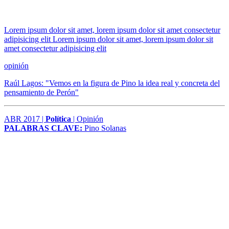
Lorem ipsum dolor sit amet, lorem ipsum dolor sit amet consectetur
adipisicing elit Lorem ipsum dolor sit amet, lorem ipsum dolor sit
amet consectetur adipisicing elit
opinión
Raúl Lagos: "Vemos en la figura de Pino la idea real y concreta del
pensamiento de Perón"
ABR 2017 |
Política
| Opinión
PALABRAS CLAVE:
Pino Solanas