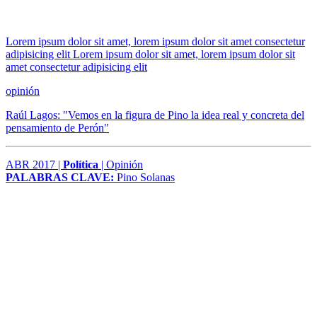
Lorem ipsum dolor sit amet, lorem ipsum dolor sit amet consectetur
adipisicing elit Lorem ipsum dolor sit amet, lorem ipsum dolor sit
amet consectetur adipisicing elit
opinión
Raúl Lagos: "Vemos en la figura de Pino la idea real y concreta del
pensamiento de Perón"
ABR 2017 |
Política
| Opinión
PALABRAS CLAVE:
Pino Solanas