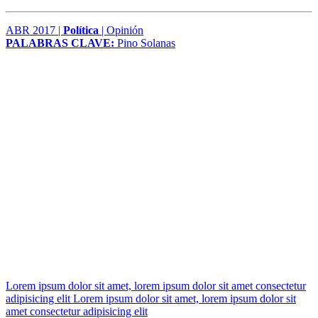
ABR 2017 |
Política
| Opinión
PALABRAS CLAVE:
Pino Solanas
Lorem ipsum dolor sit amet, lorem ipsum dolor sit amet consectetur
adipisicing elit Lorem ipsum dolor sit amet, lorem ipsum dolor sit
amet consectetur adipisicing elit