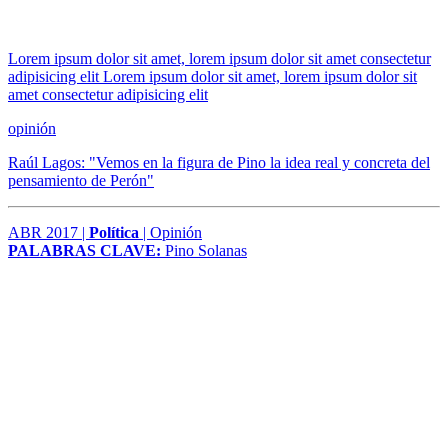
Lorem ipsum dolor sit amet, lorem ipsum dolor sit amet consectetur
adipisicing elit Lorem ipsum dolor sit amet, lorem ipsum dolor sit
amet consectetur adipisicing elit
opinión
Raúl Lagos: "Vemos en la figura de Pino la idea real y concreta del
pensamiento de Perón"
ABR 2017 |
Política
| Opinión
PALABRAS CLAVE:
Pino Solanas