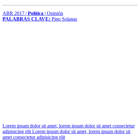
ABR 2017 |
Política
| Opinión
PALABRAS CLAVE:
Pino Solanas
Lorem ipsum dolor sit amet, lorem ipsum dolor sit amet consectetur
adipisicing elit Lorem ipsum dolor sit amet, lorem ipsum dolor sit
amet consectetur adipisicing elit