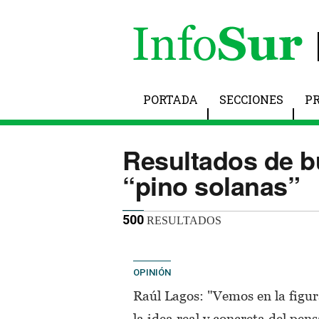
PORTADA
SECCIONES
P
Resultados de 
“pino solanas”
500
RESULTADOS
OPINIÓN
Raúl Lagos: "Vemos en la figur
la idea real y concreta del pe