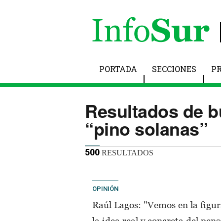
PORTADA
SECCIONES
P
Resultados de 
“pino solanas”
500
RESULTADOS
OPINIÓN
Raúl Lagos: "Vemos en la figur
la idea real y concreta del pe