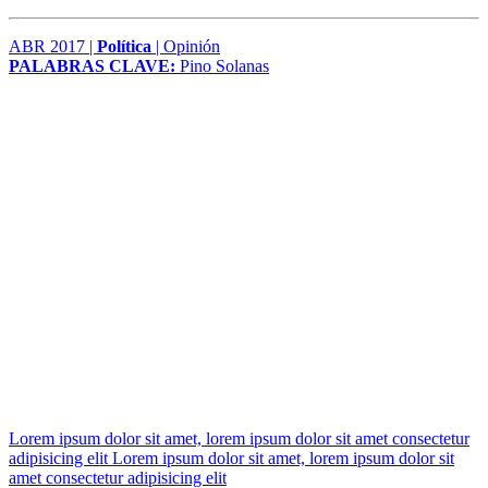
ABR 2017 |
Política
| Opinión
PALABRAS CLAVE:
Pino Solanas
Lorem ipsum dolor sit amet, lorem ipsum dolor sit amet consectetur
adipisicing elit Lorem ipsum dolor sit amet, lorem ipsum dolor sit
amet consectetur adipisicing elit