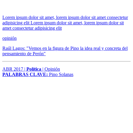
Lorem ipsum dolor sit amet, lorem ipsum dolor sit amet consectetur
adipisicing elit Lorem ipsum dolor sit amet, lorem ipsum dolor sit
amet consectetur adipisicing elit
opinión
Raúl Lagos: "Vemos en la figura de Pino la idea real y concreta del
pensamiento de Perón"
ABR 2017 |
Política
| Opinión
PALABRAS CLAVE:
Pino Solanas