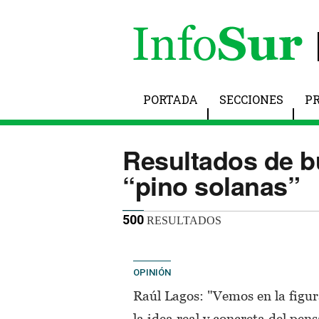
PORTADA
SECCIONES
P
Resultados de 
“pino solanas”
500
RESULTADOS
OPINIÓN
Raúl Lagos: "Vemos en la figur
la idea real y concreta del pe