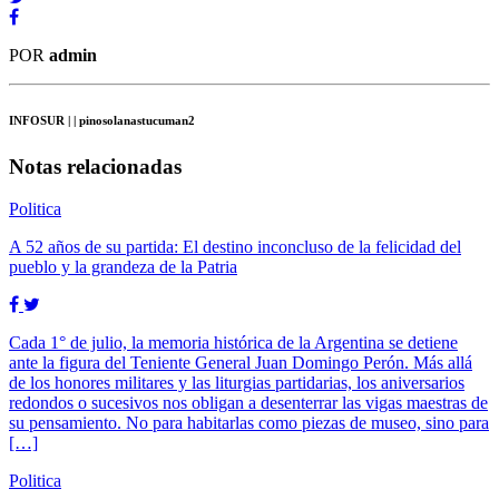
POR
admin
INFOSUR
| | pinosolanastucuman2
Notas relacionadas
Politica
A 52 años de su partida: El destino inconcluso de la felicidad del
pueblo y la grandeza de la Patria
Cada 1° de julio, la memoria histórica de la Argentina se detiene
ante la figura del Teniente General Juan Domingo Perón. Más allá
de los honores militares y las liturgias partidarias, los aniversarios
redondos o sucesivos nos obligan a desenterrar las vigas maestras de
su pensamiento. No para habitarlas como piezas de museo, sino para
[…]
Politica