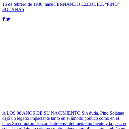
16 de febrero de 1936: nace FERNANDO EZEQUIEL “PINO”
SOLANAS
A LOS 88 AÑOS DE SU NACIMIENTO Sin duda, Pino Solanas
dejó un legado impactante tanto en el ámbito político como en el
cine. Su compromiso con la defensa del medio ambiente y la justicia
social se reflejó no solo en su obra cinematográfica, sino también en