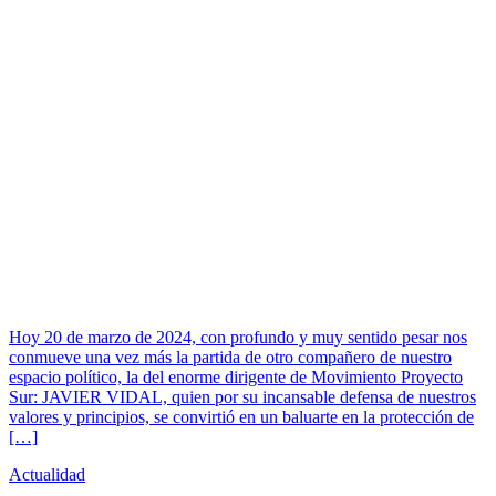
Hoy 20 de marzo de 2024, con profundo y muy sentido pesar nos
conmueve una vez más la partida de otro compañero de nuestro
espacio político, la del enorme dirigente de Movimiento Proyecto
Sur: JAVIER VIDAL, quien por su incansable defensa de nuestros
valores y principios, se convirtió en un baluarte en la protección de
[…]
Actualidad