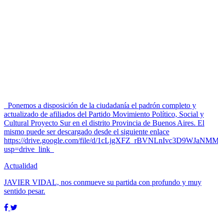
Ponemos a disposición de la ciudadanía el padrón completo y
actualizado de afiliados del Partido Movimiento Político, Social y
Cultural Proyecto Sur en el distrito Provincia de Buenos Aires. El
mismo puede ser descargado desde el siguiente enlace
https://drive.google.com/file/d/1cLjgXFZ_rBVNLnIvc3D9WJaNM
usp=drive_link
Actualidad
JAVIER VIDAL, nos conmueve su partida con profundo y muy
sentido pesar.