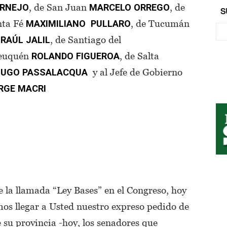
, de San Juan
, de
RNEJO
MARCELO
ORREGO
S
nta Fé
, de Tucumán
MAXIMILIANO
PULLARO
a
, de Santiago del
RAÚL
JALIL
Neuquén
, de Salta
ROLANDO
FIGUEROA
y al Jefe de Gobierno
HUGO
PASSALACQUA
RGE
MACRI
e la llamada “Ley Bases” en el Congreso, hoy
mos llegar a Usted nuestro expreso pedido de
e su provincia -hoy, los senadores que