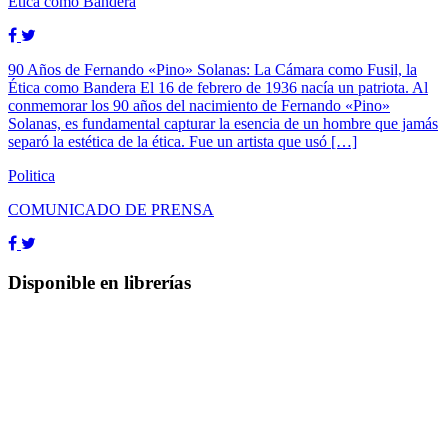
Ética como Bandera
90 Años de Fernando «Pino» Solanas: La Cámara como Fusil, la
Ética como Bandera El 16 de febrero de 1936 nacía un patriota. Al
conmemorar los 90 años del nacimiento de Fernando «Pino»
Solanas, es fundamental capturar la esencia de un hombre que jamás
separó la estética de la ética. Fue un artista que usó […]
Politica
COMUNICADO DE PRENSA
Disponible en librerías