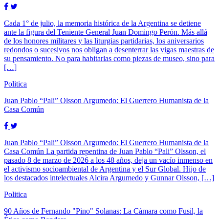
Cada 1° de julio, la memoria histórica de la Argentina se detiene
ante la figura del Teniente General Juan Domingo Perón. Más allá
de los honores militares y las liturgias partidarias, los aniversarios
redondos o sucesivos nos obligan a desenterrar las vigas maestras de
su pensamiento. No para habitarlas como piezas de museo, sino para
[…]
Politica
Juan Pablo “Pali” Olsson Argumedo: El Guerrero Humanista de la
Casa Común
Juan Pablo “Pali” Olsson Argumedo: El Guerrero Humanista de la
Casa Común La partida repentina de Juan Pablo “Pali” Olsson, el
pasado 8 de marzo de 2026 a los 48 años, deja un vacío inmenso en
el activismo socioambiental de Argentina y el Sur Global. Hijo de
los destacados intelectuales Alcira Argumedo y Gunnar Olsson, […]
Politica
90 Años de Fernando "Pino" Solanas: La Cámara como Fusil, la