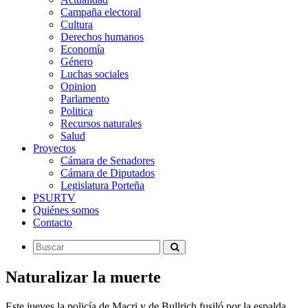
Campaña electoral
Cultura
Derechos humanos
Economía
Género
Luchas sociales
Opinion
Parlamento
Politica
Recursos naturales
Salud
Proyectos
Cámara de Senadores
Cámara de Diputados
Legislatura Porteña
PSURTV
Quiénes somos
Contacto
Naturalizar la muerte
Este jueves la policía de Macri y de Bullrich fusiló por la espalda