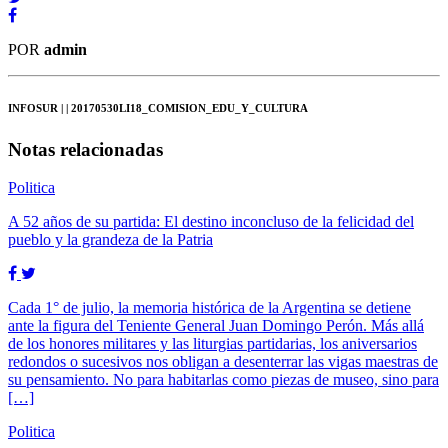
POR
admin
INFOSUR
| | 20170530LI18_COMISION_EDU_Y_CULTURA
Notas relacionadas
Politica
A 52 años de su partida: El destino inconcluso de la felicidad del
pueblo y la grandeza de la Patria
Cada 1° de julio, la memoria histórica de la Argentina se detiene
ante la figura del Teniente General Juan Domingo Perón. Más allá
de los honores militares y las liturgias partidarias, los aniversarios
redondos o sucesivos nos obligan a desenterrar las vigas maestras de
su pensamiento. No para habitarlas como piezas de museo, sino para
[…]
Politica