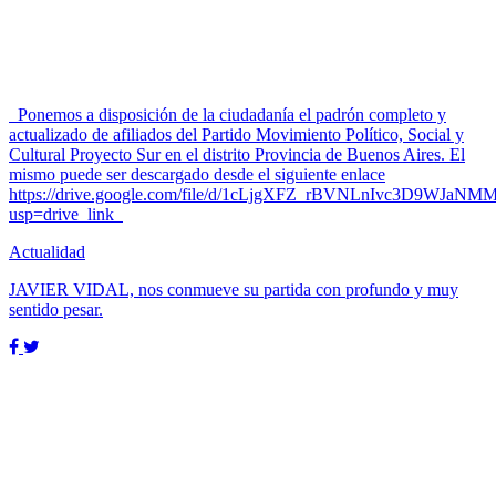
Ponemos a disposición de la ciudadanía el padrón completo y
actualizado de afiliados del Partido Movimiento Político, Social y
Cultural Proyecto Sur en el distrito Provincia de Buenos Aires. El
mismo puede ser descargado desde el siguiente enlace
https://drive.google.com/file/d/1cLjgXFZ_rBVNLnIvc3D9WJaNM
usp=drive_link
Actualidad
JAVIER VIDAL, nos conmueve su partida con profundo y muy
sentido pesar.