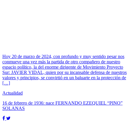
Hoy 20 de marzo de 2024, con profundo y muy sentido pesar nos
conmueve una vez más la partida de otro compañero de nuestro
espacio político, la del enorme dirigente de Movimiento Proyecto
Sur: JAVIER VIDAL, quien por su incansable defensa de nuestros
valores y principios, se convirtió en un baluarte en la protección de
[…]
Actualidad
16 de febrero de 1936: nace FERNANDO EZEQUIEL “PINO”
SOLANAS