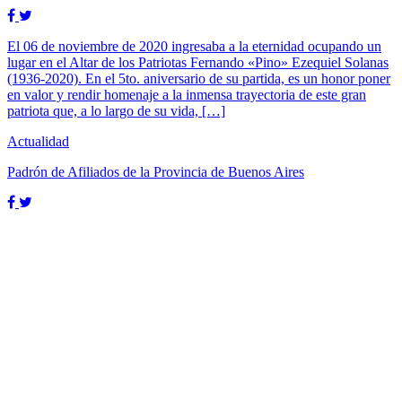
El 06 de noviembre de 2020 ingresaba a la eternidad ocupando un
lugar en el Altar de los Patriotas Fernando «Pino» Ezequiel Solanas
(1936-2020). En el 5to. aniversario de su partida, es un honor poner
en valor y rendir homenaje a la inmensa trayectoria de este gran
patriota que, a lo largo de su vida, […]
Actualidad
Padrón de Afiliados de la Provincia de Buenos Aires