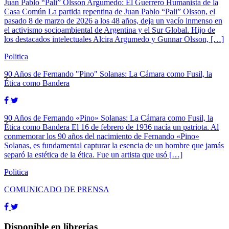
Juan Pablo “Pali” Olsson Argumedo: El Guerrero Humanista de la
Casa Común La partida repentina de Juan Pablo “Pali” Olsson, el
pasado 8 de marzo de 2026 a los 48 años, deja un vacío inmenso en
el activismo socioambiental de Argentina y el Sur Global. Hijo de
los destacados intelectuales Alcira Argumedo y Gunnar Olsson, […]
Politica
90 Años de Fernando "Pino" Solanas: La Cámara como Fusil, la
Ética como Bandera
90 Años de Fernando «Pino» Solanas: La Cámara como Fusil, la
Ética como Bandera El 16 de febrero de 1936 nacía un patriota. Al
conmemorar los 90 años del nacimiento de Fernando «Pino»
Solanas, es fundamental capturar la esencia de un hombre que jamás
separó la estética de la ética. Fue un artista que usó […]
Politica
COMUNICADO DE PRENSA
Disponible en librerías