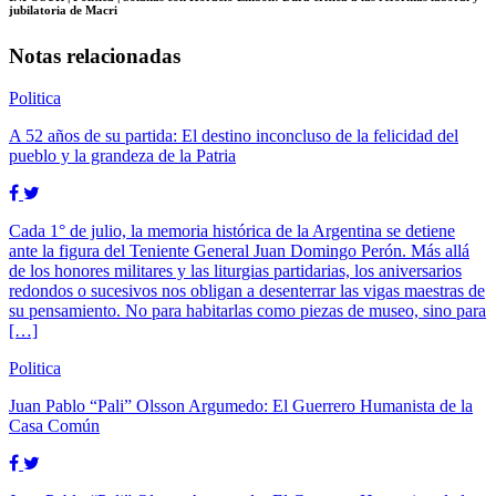
jubilatoria de Macri
Notas relacionadas
Politica
A 52 años de su partida: El destino inconcluso de la felicidad del
pueblo y la grandeza de la Patria
Cada 1° de julio, la memoria histórica de la Argentina se detiene
ante la figura del Teniente General Juan Domingo Perón. Más allá
de los honores militares y las liturgias partidarias, los aniversarios
redondos o sucesivos nos obligan a desenterrar las vigas maestras de
su pensamiento. No para habitarlas como piezas de museo, sino para
[…]
Politica
Juan Pablo “Pali” Olsson Argumedo: El Guerrero Humanista de la
Casa Común