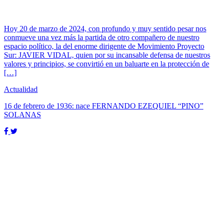
Hoy 20 de marzo de 2024, con profundo y muy sentido pesar nos
conmueve una vez más la partida de otro compañero de nuestro
espacio político, la del enorme dirigente de Movimiento Proyecto
Sur: JAVIER VIDAL, quien por su incansable defensa de nuestros
valores y principios, se convirtió en un baluarte en la protección de
[…]
Actualidad
16 de febrero de 1936: nace FERNANDO EZEQUIEL “PINO”
SOLANAS