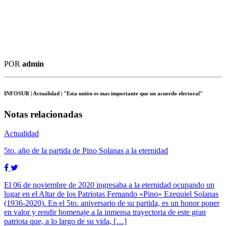
POR
admin
INFOSUR
| Actualidad | "Esta unión es mas importante que un acuerdo electoral"
Notas relacionadas
Actualidad
5to. año de la partida de Pino Solanas a la eternidad
El 06 de noviembre de 2020 ingresaba a la eternidad ocupando un
lugar en el Altar de los Patriotas Fernando «Pino» Ezequiel Solanas
(1936-2020). En el 5to. aniversario de su partida, es un honor poner
en valor y rendir homenaje a la inmensa trayectoria de este gran
patriota que, a lo largo de su vida, […]