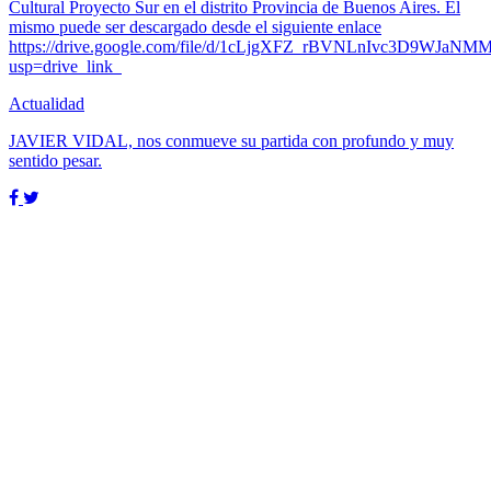
Cultural Proyecto Sur en el distrito Provincia de Buenos Aires. El
mismo puede ser descargado desde el siguiente enlace
https://drive.google.com/file/d/1cLjgXFZ_rBVNLnIvc3D9WJaNM
usp=drive_link
Actualidad
JAVIER VIDAL, nos conmueve su partida con profundo y muy
sentido pesar.