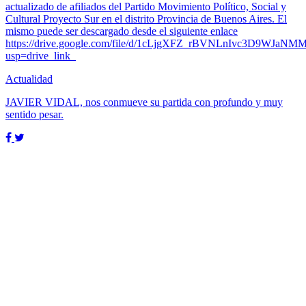
actualizado de afiliados del Partido Movimiento Político, Social y
Cultural Proyecto Sur en el distrito Provincia de Buenos Aires. El
mismo puede ser descargado desde el siguiente enlace
https://drive.google.com/file/d/1cLjgXFZ_rBVNLnIvc3D9WJaNM
usp=drive_link
Actualidad
JAVIER VIDAL, nos conmueve su partida con profundo y muy
sentido pesar.