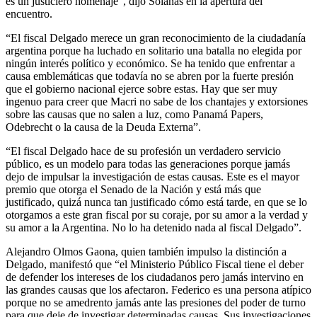
es un justiciero homenaje”, dijo Solanas en la apertura del
encuentro.
“El fiscal Delgado merece un gran reconocimiento de la ciudadanía
argentina porque ha luchado en solitario una batalla no elegida por
ningún interés político y económico. Se ha tenido que enfrentar a
causa emblemáticas que todavía no se abren por la fuerte presión
que el gobierno nacional ejerce sobre estas. Hay que ser muy
ingenuo para creer que Macri no sabe de los chantajes y extorsiones
sobre las causas que no salen a luz, como Panamá Papers,
Odebrecht o la causa de la Deuda Externa”.
“El fiscal Delgado hace de su profesión un verdadero servicio
público, es un modelo para todas las generaciones porque jamás
dejo de impulsar la investigación de estas causas. Este es el mayor
premio que otorga el Senado de la Nación y está más que
justificado, quizá nunca tan justificado cómo está tarde, en que se lo
otorgamos a este gran fiscal por su coraje, por su amor a la verdad y
su amor a la Argentina. No lo ha detenido nada al fiscal Delgado”.
Alejandro Olmos Gaona, quien también impulso la distinción a
Delgado, manifestó que “el Ministerio Público Fiscal tiene el deber
de defender los intereses de los ciudadanos pero jamás intervino en
las grandes causas que los afectaron. Federico es una persona atípico
porque no se amedrento jamás ante las presiones del poder de turno
para que deje de investigar determinadas causas. Sus investigaciones