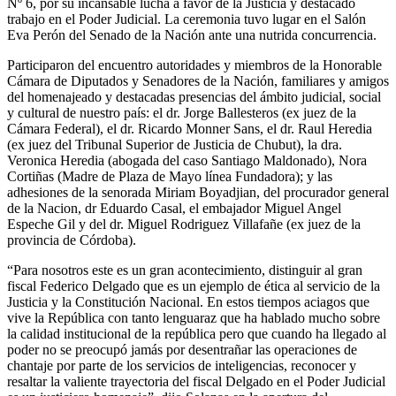
Nº 6, por su incansable lucha a favor de la Justicia y destacado
trabajo en el Poder Judicial. La ceremonia tuvo lugar en el Salón
Eva Perón del Senado de la Nación ante una nutrida concurrencia.
Participaron del encuentro autoridades y miembros de la Honorable
Cámara de Diputados y Senadores de la Nación, familiares y amigos
del homenajeado y destacadas presencias del ámbito judicial, social
y cultural de nuestro país: el dr. Jorge Ballesteros (ex juez de la
Cámara Federal), el dr. Ricardo Monner Sans, el dr. Raul Heredia
(ex juez del Tribunal Superior de Justicia de Chubut), la dra.
Veronica Heredia (abogada del caso Santiago Maldonado), Nora
Cortiñas (Madre de Plaza de Mayo línea Fundadora); y las
adhesiones de la senorada Miriam Boyadjian, del procurador general
de la Nacion, dr Eduardo Casal, el embajador Miguel Angel
Espeche Gil y del dr. Miguel Rodriguez Villafañe (ex juez de la
provincia de Córdoba).
“Para nosotros este es un gran acontecimiento, distinguir al gran
fiscal Federico Delgado que es un ejemplo de ética al servicio de la
Justicia y la Constitución Nacional. En estos tiempos aciagos que
vive la República con tanto lenguaraz que ha hablado mucho sobre
la calidad institucional de la república pero que cuando ha llegado al
poder no se preocupó jamás por desentrañar las operaciones de
chantaje por parte de los servicios de inteligencias, reconocer y
resaltar la valiente trayectoria del fiscal Delgado en el Poder Judicial