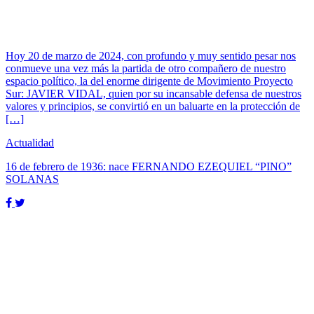
Hoy 20 de marzo de 2024, con profundo y muy sentido pesar nos
conmueve una vez más la partida de otro compañero de nuestro
espacio político, la del enorme dirigente de Movimiento Proyecto
Sur: JAVIER VIDAL, quien por su incansable defensa de nuestros
valores y principios, se convirtió en un baluarte en la protección de
[…]
Actualidad
16 de febrero de 1936: nace FERNANDO EZEQUIEL “PINO”
SOLANAS