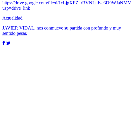
https://drive.google.com/file/d/1cLjgXFZ_rBVNLnIvc3D9WJaNM
usp=drive_link
Actualidad
JAVIER VIDAL, nos conmueve su partida con profundo y muy
sentido pesar.