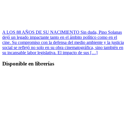
A LOS 88 AÑOS DE SU NACIMIENTO Sin duda, Pino Solanas
dejó un legado impactante tanto en el ámbito político como en el
cine. Su compromiso con la defensa del medio ambiente y la justicia
social se reflejó no solo en su obra cinematográfica, sino también en
su incansable labor legislativa. El impacto de sus […]
Disponible en librerías