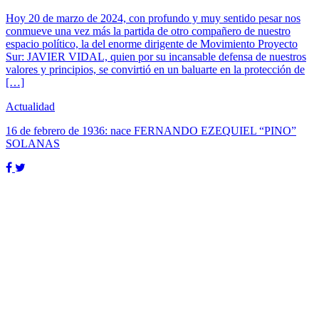
Hoy 20 de marzo de 2024, con profundo y muy sentido pesar nos
conmueve una vez más la partida de otro compañero de nuestro
espacio político, la del enorme dirigente de Movimiento Proyecto
Sur: JAVIER VIDAL, quien por su incansable defensa de nuestros
valores y principios, se convirtió en un baluarte en la protección de
[…]
Actualidad
16 de febrero de 1936: nace FERNANDO EZEQUIEL “PINO”
SOLANAS