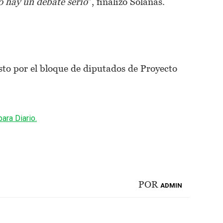
o hay un debate serio
”, finalizó Solanas.
o por el bloque de diputados de Proyecto
ara Diario.
POR
ADMIN