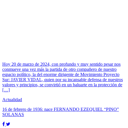
Hoy 20 de marzo de 2024, con profundo y muy sentido pesar nos
conmueve una vez más la partida de otro compañero de nuestro
espacio político, la del enorme dirigente de Movimiento Proyecto
Sur: JAVIER VIDAL, quien por su incansable defensa de nuestros
valores y principios, se convirtió en un baluarte en la protección de
[…]
Actualidad
16 de febrero de 1936: nace FERNANDO EZEQUIEL “PINO”
SOLANAS