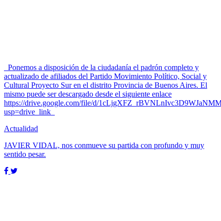
Ponemos a disposición de la ciudadanía el padrón completo y
actualizado de afiliados del Partido Movimiento Político, Social y
Cultural Proyecto Sur en el distrito Provincia de Buenos Aires. El
mismo puede ser descargado desde el siguiente enlace
https://drive.google.com/file/d/1cLjgXFZ_rBVNLnIvc3D9WJaNM
usp=drive_link
Actualidad
JAVIER VIDAL, nos conmueve su partida con profundo y muy
sentido pesar.