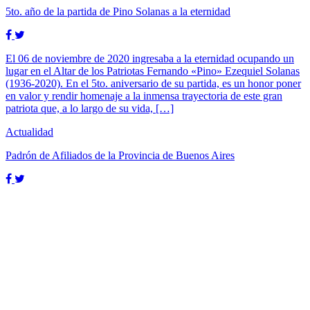
5to. año de la partida de Pino Solanas a la eternidad
El 06 de noviembre de 2020 ingresaba a la eternidad ocupando un
lugar en el Altar de los Patriotas Fernando «Pino» Ezequiel Solanas
(1936-2020). En el 5to. aniversario de su partida, es un honor poner
en valor y rendir homenaje a la inmensa trayectoria de este gran
patriota que, a lo largo de su vida, […]
Actualidad
Padrón de Afiliados de la Provincia de Buenos Aires