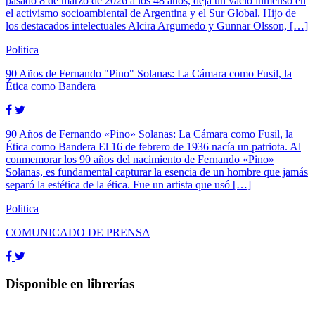
pasado 8 de marzo de 2026 a los 48 años, deja un vacío inmenso en
el activismo socioambiental de Argentina y el Sur Global. Hijo de
los destacados intelectuales Alcira Argumedo y Gunnar Olsson, […]
Politica
90 Años de Fernando "Pino" Solanas: La Cámara como Fusil, la
Ética como Bandera
90 Años de Fernando «Pino» Solanas: La Cámara como Fusil, la
Ética como Bandera El 16 de febrero de 1936 nacía un patriota. Al
conmemorar los 90 años del nacimiento de Fernando «Pino»
Solanas, es fundamental capturar la esencia de un hombre que jamás
separó la estética de la ética. Fue un artista que usó […]
Politica
COMUNICADO DE PRENSA
Disponible en librerías