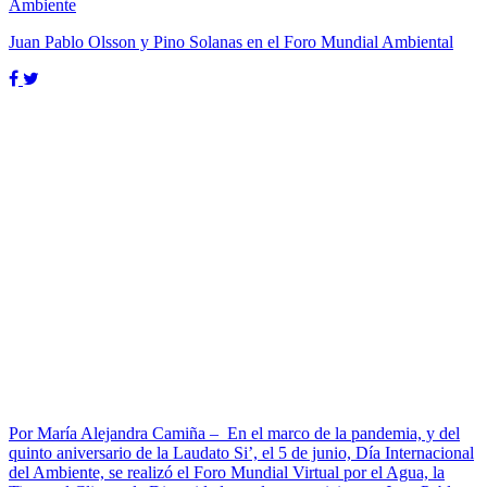
Ambiente
Juan Pablo Olsson y Pino Solanas en el Foro Mundial Ambiental
Por María Alejandra Camiña – En el marco de la pandemia, y del
quinto aniversario de la Laudato Si’, el 5 de junio, Día Internacional
del Ambiente, se realizó el Foro Mundial Virtual por el Agua, la