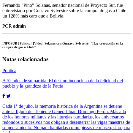
Fernando "Pino" Solanas, senador nacional de Proyecto Sur, fue
entrevistado por Gustavo Sylvestre sobre la compra de gas a Chile
un 128% más caro que a Bolivia.
POR
admin
INFOSUR
| Politica | [Video] Solanas con Gustavo Sylvestre: "Hay corrupción en la
compra de gas a Chile"
Notas relacionadas
Politica
A 52 años de su partida: El destino inconcluso de la felicidad del
pueblo y la grandeza de la Patria
Cada 1° de julio, la memoria histórica de la Argentina se detiene
ante la figura del Teniente General Juan Domingo Perón. Más allá
de los honores militares y las liturgias partidarias, los aniversarios
redondos o sucesivos nos obligan a desenterrar las vigas maestras de
su pensamiento. No para habitarlas como piezas de museo, sino para
[…]