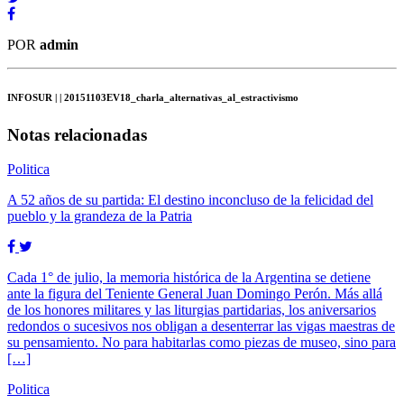
POR
admin
INFOSUR
| | 20151103EV18_charla_alternativas_al_estractivismo
Notas relacionadas
Politica
A 52 años de su partida: El destino inconcluso de la felicidad del
pueblo y la grandeza de la Patria
Cada 1° de julio, la memoria histórica de la Argentina se detiene
ante la figura del Teniente General Juan Domingo Perón. Más allá
de los honores militares y las liturgias partidarias, los aniversarios
redondos o sucesivos nos obligan a desenterrar las vigas maestras de
su pensamiento. No para habitarlas como piezas de museo, sino para
[…]
Politica