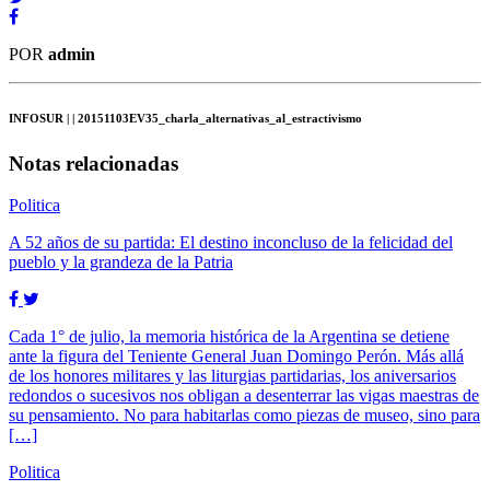
POR
admin
INFOSUR
| | 20151103EV35_charla_alternativas_al_estractivismo
Notas relacionadas
Politica
A 52 años de su partida: El destino inconcluso de la felicidad del
pueblo y la grandeza de la Patria
Cada 1° de julio, la memoria histórica de la Argentina se detiene
ante la figura del Teniente General Juan Domingo Perón. Más allá
de los honores militares y las liturgias partidarias, los aniversarios
redondos o sucesivos nos obligan a desenterrar las vigas maestras de
su pensamiento. No para habitarlas como piezas de museo, sino para
[…]
Politica