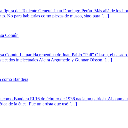
la figura del Teniente General Juan Domingo Perón. Más allá de los honor
ento. No para habitarlas como piezas de museo, sino para […]
Casa Común
a Común La partida repentina de Juan Pablo “Pali” Olsson, el pasado 8
destacados intelectuales Alcira Argumedo y Gunnar Olsson, […]
ca como Bandera
 como Bandera El 16 de febrero de 1936 nacía un patriota. Al conmem
ica de la ética. Fue un artista que usó […]