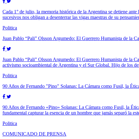
Cada 1° de julio, la memoria histórica de la Argentina se detiene ante 
sucesivos nos obligan a desenterrar las vigas maestras de su pensami
Politica
Juan Pablo “Pali” Olsson Argumedo: El Guerrero Humanista de la 
Juan Pablo “Pali” Olsson Argumedo: El Guerrero Humanista de la Cas
activismo socioambiental de Argentina y el Sur Global. Hijo de los 
Politica
90 Años de Fernando "Pino" Solanas: La Cámara como Fusil, la Éti
90 Años de Fernando «Pino» Solanas: La Cámara como Fusil, la Ética
fundamental capturar la esencia de un hombre que jamás separó la estét
Politica
COMUNICADO DE PRENSA