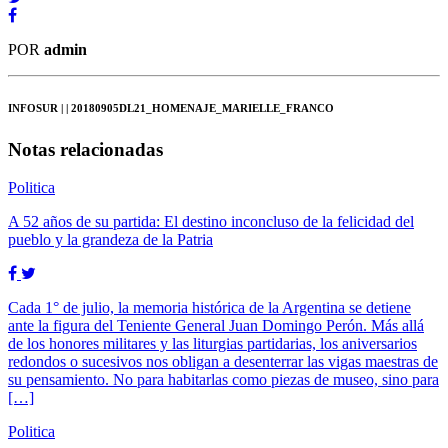
POR
admin
INFOSUR
| | 20180905DL21_HOMENAJE_MARIELLE_FRANCO
Notas relacionadas
Politica
A 52 años de su partida: El destino inconcluso de la felicidad del
pueblo y la grandeza de la Patria
Cada 1° de julio, la memoria histórica de la Argentina se detiene
ante la figura del Teniente General Juan Domingo Perón. Más allá
de los honores militares y las liturgias partidarias, los aniversarios
redondos o sucesivos nos obligan a desenterrar las vigas maestras de
su pensamiento. No para habitarlas como piezas de museo, sino para
[…]
Politica